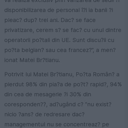
va realiza exclusiv prin vânzarea de sedii ?i
disponibilizarea de personal î?i ia banii ?i
pleac? dup? trei ani. Dac? se face
privatizare, cerem s? se fac? cu unul dintre
operatorii po?tali din UE. Sunt discu?ii cu
po?ta belgian? sau cea francez?”, a men?
ionat Matei Br?tianu.
Potrivit lui Matei Br?tianu, Po?ta Român? a
pierdut 98% din pia?a de po?t? rapid?, 94%
din cea de mesagerie ?i 30% din
coresponden??, ad?ugând c? ”nu exist?
nicio ?ans? de redresare dac?
managementul nu se concentreaz? pe