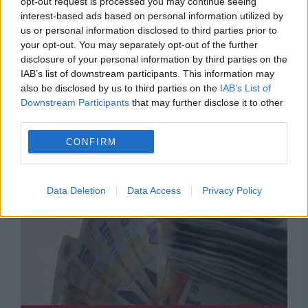
opt-out request is processed you may continue seeing
interest-based ads based on personal information utilized by
us or personal information disclosed to third parties prior to
your opt-out. You may separately opt-out of the further
disclosure of your personal information by third parties on the
POLITICA
IAB’s list of downstream participants. This information may
also be disclosed by us to third parties on the
IAB’s List of
Negocieri de ultimă oră la Cotroceni. Ce se
Downstream Participants
that may further disclose it to other
third parties.
întâmplă cu greva din Sănătate după discuțiile
CONFIRM
cu Sanitas
Data Deletion
Data Access
Privacy Policy