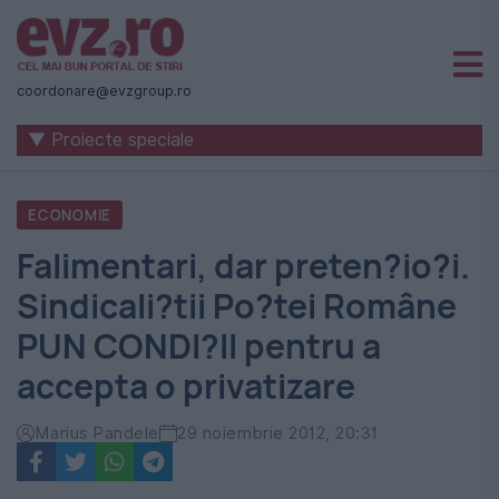
Știri
naționale
coordonare@evzgroup.ro
și
▼ Proiecte speciale
internaționale
|
ECONOMIE
România
Falimentari, dar preten?io?i.
-
Sindicali?tii Po?tei Române
Evenimentul
PUN CONDI?II pentru a
Zilei
accepta o privatizare
Marius Pandele
29 noiembrie 2012, 20:31