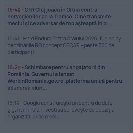
16:49
-
CFR Cluj joacă în Gruia contra
norvegienilor de la Tromso. Cine transmite
meciul și ce adversar de top așteaptă în pl...
16:41
-
Hard Enduro Piatra Craiului 2026, fueled by
benzinăriile RO concept OSCAR – peste 500 de
participanți
16:29
-
Schimbare pentru angajatorii din
România. Guvernul a lansat
WorkinRomania.gov.ro, platforma unică pentru
aducerea mun...
16:19
-
Google construiește un centru de date
gigant în India. Investiția se lovește de opoziția
organizațiilor de mediu