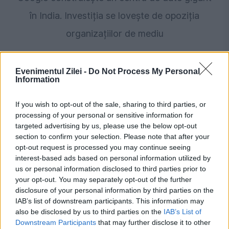
în India. Investiția se lovește de opoziția
organizațiilor de mediu
Evenimentul Zilei -
Do Not Process My Personal
Information
If you wish to opt-out of the sale, sharing to third parties, or
processing of your personal or sensitive information for
targeted advertising by us, please use the below opt-out
section to confirm your selection. Please note that after your
opt-out request is processed you may continue seeing
interest-based ads based on personal information utilized by
POLITICA
us or personal information disclosed to third parties prior to
your opt-out. You may separately opt-out of the further
PSD cere activarea mecanismului european
disclosure of your personal information by third parties on the
de urgență pentru energie și susține
IAB’s list of downstream participants. This information may
also be disclosed by us to third parties on the
IAB’s List of
menținerea centralelor pe cărbune. Critici la
Downstream Participants
that may further disclose it to other