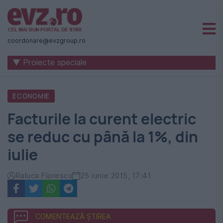
Știri
naționale
coordonare@evzgroup.ro
și
▼ Proiecte speciale
internaționale
|
ECONOMIE
România
Facturile la curent electric
-
se reduc cu până la 1%, din
Evenimentul
iulie
Zilei
Raluca Florescu
25 iunie 2015, 17:41
COMENTEAZĂ ȘTIREA