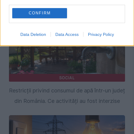
third parties.
adresa lui Bolojan
CONFIRM
Data Deletion
Data Access
Privacy Policy
SOCIAL
Restricții privind consumul de apă într-un județ
din România. Ce activități au fost interzise