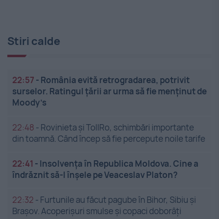
Stiri calde
22:57
-
România evită retrogradarea, potrivit
surselor. Ratingul țării ar urma să fie menținut de
Moody’s
22:48
-
Rovinieta și TollRo, schimbări importante
din toamnă. Când încep să fie percepute noile tarife
22:41
-
Insolvenţa în Republica Moldova. Cine a
îndrăznit să-l înşele pe Veaceslav Platon?
22:32
-
Furtunile au făcut pagube în Bihor, Sibiu și
Brașov. Acoperișuri smulse și copaci doborâți