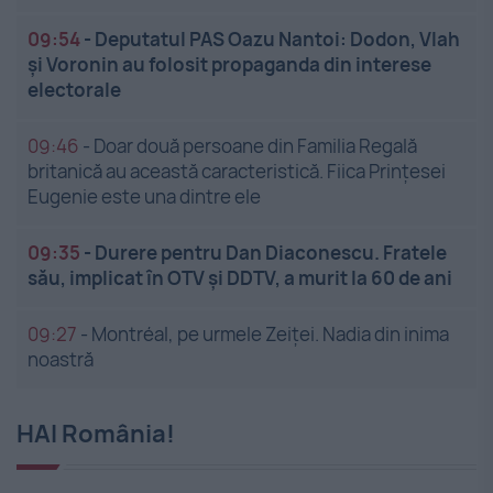
09:54
-
Deputatul PAS Oazu Nantoi: Dodon, Vlah
și Voronin au folosit propaganda din interese
electorale
09:46
-
Doar două persoane din Familia Regală
britanică au această caracteristică. Fiica Prințesei
Eugenie este una dintre ele
09:35
-
Durere pentru Dan Diaconescu. Fratele
său, implicat în OTV și DDTV, a murit la 60 de ani
09:27
-
Montréal, pe urmele Zeiței. Nadia din inima
noastră
HAI România!