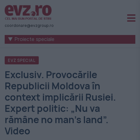
Știri
naționale
coordonare@evzgroup.ro
și
▼ Proiecte speciale
internaționale
|
EVZ SPECIAL
România
Exclusiv. Provocările
-
Republicii Moldova în
Evenimentul
context implicării Rusiei.
Zilei
Expert politic: „Nu va
rămâne no man’s land”.
Video