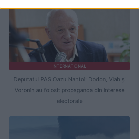
INTERNATIONAL
Deputatul PAS Oazu Nantoi: Dodon, Vlah și
Voronin au folosit propaganda din interese
electorale