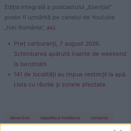
Ediția integrală a podcastului „Esențial”
poate fi urmărită pe canalul de Youtube
„HAI România”,
aici
.
Preț carburanți, 7 august 2026.
Schimbarea apărută înainte de weekend
la benzinării
141 de localități au impus restricții la apă.
Lista cu râurile și zonele afectate
obiective
republica moldova
romania
rusia