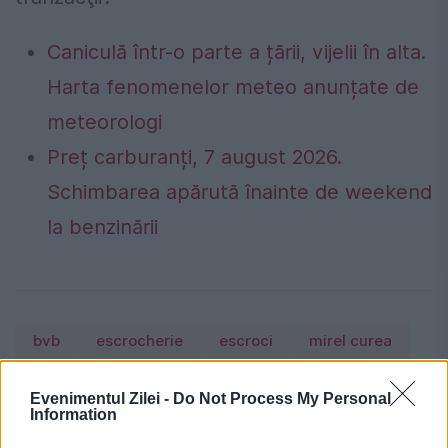
Caniculă într-o parte a țării, vijelii în alta.
Harta fenomenelor meteo anunțate de
meteorologi
Preț carburanți, 7 august 2026.
Schimbarea apărută înainte de weekend
la benzinării
bvb
escrocherie
escroci
mirel curea
Evenimentul Zilei -
Do Not Process My Personal
Information