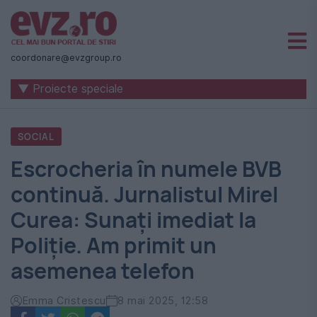
Știri
naționale
coordonare@evzgroup.ro
și
▼ Proiecte speciale
internaționale
|
SOCIAL
România
Escrocheria în numele BVB
-
continuă. Jurnalistul Mirel
Evenimentul
Curea: Sunați imediat la
Zilei
Poliție. Am primit un
asemenea telefon
Emma Cristescu
8 mai 2025, 12:58