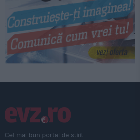
Linkuri utile
Cel mai bun portal de stiri!