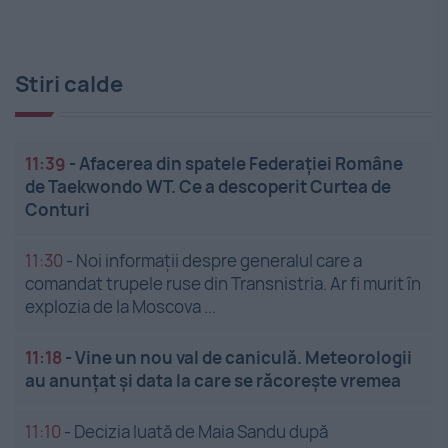
Stiri calde
11:39
-
Afacerea din spatele Federației Române
de Taekwondo WT. Ce a descoperit Curtea de
Conturi
11:30
-
Noi informații despre generalul care a
comandat trupele ruse din Transnistria. Ar fi murit în
explozia de la Moscova ...
11:18
-
Vine un nou val de caniculă. Meteorologii
au anunțat și data la care se răcorește vremea
11:10
-
Decizia luată de Maia Sandu după