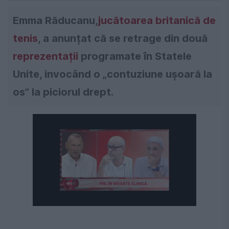
Emma Răducanu,
jucătoarea britanică de
tenis
, a anunțat că se retrage din două
reprezentații
programate în Statele
Unite, invocând o „contuziune ușoară la
os” la piciorul drept.