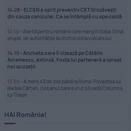
14:28
-
ELCEN a oprit preventiv CET Grozăveşti
din cauza caniculei. Ce se întâmplă cu apa caldă
14:19
-
Alertă pentru românii care merg în Italia. Etna
erupe, iar autoritățile au închis zona vulcanului
14:10
-
Ancheta care îl vizează pe Cătălin
Avramescu, extinsă. Fosta lui parteneră a lansat
noi acuzații
13:59
-
A mers 43 de zile până la Roma. Povestea lui
Badea Cârțan, ciobanul care a vrut să vadă Columna
lui Traian
HAI România!