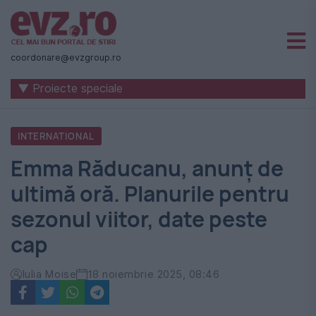
Știri
naționale
coordonare@evzgroup.ro
și
▼ Proiecte speciale
internaționale
|
INTERNATIONAL
România
Emma Răducanu, anunț de
-
ultimă oră. Planurile pentru
Evenimentul
sezonul viitor, date peste
Zilei
cap
Iulia Moise
18 noiembrie 2025, 08:46