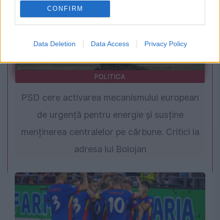
CONFIRM
Data Deletion
Data Access
Privacy Policy
POLITICA
PSD cere activarea mecanismului european
de urgență pentru energie și susține
menținerea centralelor pe cărbune. Critici la
adresa lui Bolojan