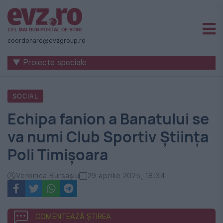
Știri
naționale
coordonare@evzgroup.ro
și
▼ Proiecte speciale
internaționale
|
SOCIAL
România
Echipa fanion a Banatului se
-
va numi Club Sportiv Știința
Evenimentul
Poli Timișoara
Zilei
Veronica Bursașiu
29 aprilie 2025, 18:34
COMENTEAZĂ ȘTIREA