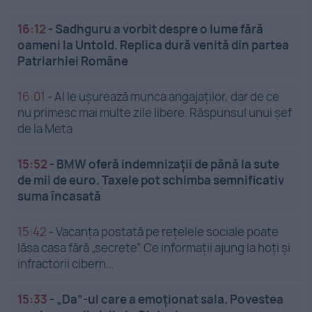
16:12
-
Sadhguru a vorbit despre o lume fără
oameni la Untold. Replica dură venită din partea
Patriarhiei Române
16:01
-
AI le ușurează munca angajaților, dar de ce
nu primesc mai multe zile libere. Răspunsul unui șef
de la Meta
15:52
-
BMW oferă indemnizații de până la sute
de mii de euro. Taxele pot schimba semnificativ
suma încasată
15:42
-
Vacanța postată pe rețelele sociale poate
lăsa casa fără „secrete”. Ce informații ajung la hoți și
infractorii cibern...
15:33
-
„Da”-ul care a emoționat sala. Povestea