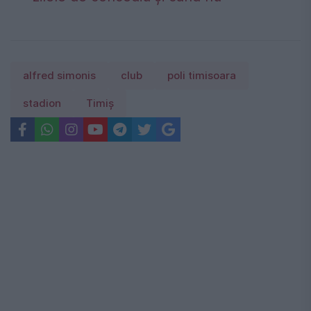
alfred simonis
club
poli timisoara
stadion
Timiş