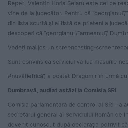
Repet, Valentin Horia Șelaru este cel ce reacț
vine de la judecător. Pentru că “georgianu
din lista scurtă și elitistă de prieteni a jude
descoperi că “georgianul”/“armeanul”/ Dumbr
Vedeți mai jos un screencasting-screenrecor
Sunt convins ca serviciul va lua masurile ne
#nuvăfiefrică”, a postat Dragomir în urmă c
Dumbravă, audiat astăzi la Comisia SRI
Comisia parlamentară de control al SRI l-a 
secretarul general al Serviciului Român de Info
devenit cunoscut după declaraţia potrivit că