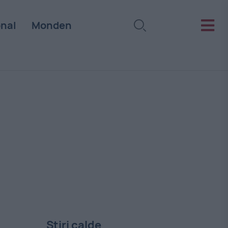
onal
Monden
Stiri calde