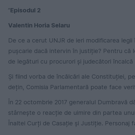
”
Episodul 2
Valentin Horia Selaru
De ce a cerut UNJR de ieri modificarea legii î
pușcarie dacă intervin în justiție? Pentru că 
de legături cu procurori și judecători încalcă 
Și fiind vorba de încălcări ale Constituției, 
dețin, Comisia Parlamentară poate face verif
În 22 octombrie 2017 generalul Dumbravă dă 
stârnește o reacție de uimire din partea unui
Înaltei Curți de Casație și Justiție. Personaj 