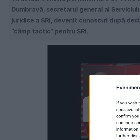
Dumbravă, secretarul general al Serviciului
juridice a SRI, devenit cunoscut după decl
”câmp tactic” pentru SRI.
Evenimentu
If you wish 
sensitive in
confirm you
continue se
information 
further disc