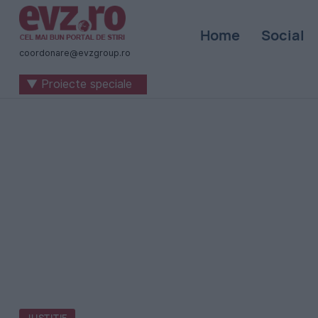
Știri
Home
Social
naționale
coordonare@evzgroup.ro
și
▼ Proiecte speciale
internaționale
|
România
-
Evenimentul
Zilei