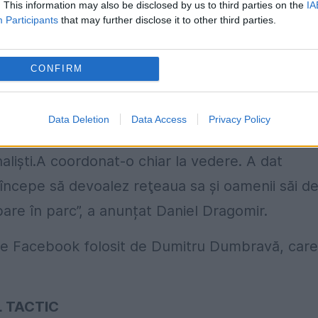
. This information may also be disclosed by us to third parties on the
IA
Participants
that may further disclose it to other third parties.
miercuri va devoala „câmpul tactic” al
CONFIRM
zint statul paralel în toată splendoarea sa. Mâi
Data Deletion
Data Access
Privacy Policy
lament. Generalul Dumbravă a coordonat o reţ
urnalişti.A coordonat-o chiar la vedere. A dat
i începe să devoalez reţeaua sa şi oamenii săi d
mbare în parc”, a anunțat Daniel Dragomir.
de Facebook folosit de Dumitru Dumbravă, care
UL TACTIC