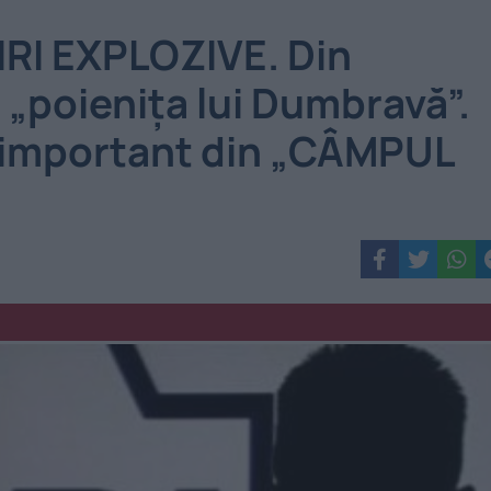
RI EXPLOZIVE. Din
n „poienița lui Dumbravă”.
 important din „CÂMPUL