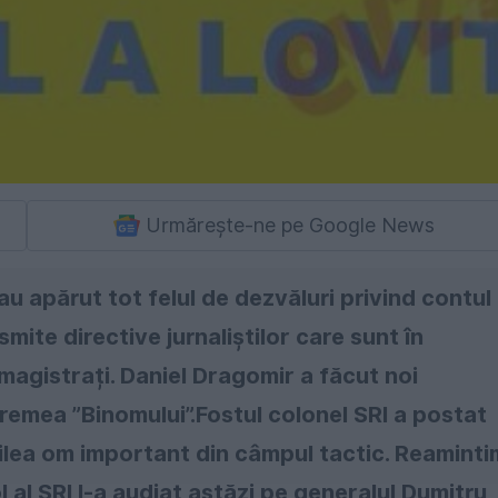
Urmărește-ne pe Google News
u apărut tot felul de dezvăluri privind contul
mite directive jurnaliștilor care sunt în
magistrați. Daniel Dragomir a făcut noi
 vremea ”Binomului”.Fostul colonel SRI a postat
oilea om important din câmpul tactic. Reaminti
al SRI l-a audiat astăzi pe generalul Dumitru