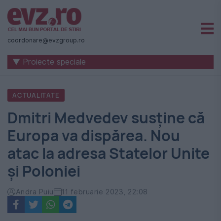
Știri
naționale
coordonare@evzgroup.ro
și
▼ Proiecte speciale
internaționale
|
ACTUALITATE
România
Dmitri Medvedev susține că
-
Europa va dispărea. Nou
Evenimentul
atac la adresa Statelor Unite
Zilei
și Poloniei
Andra Puiu
11 februarie 2023, 22:08