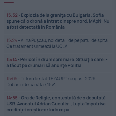
15:32
-
Explozia de la granița cu Bulgaria. Sofia
spune că o dronă a intrat dinspre nord. MApN: Nu
a fost detectată în România
15:24
-
Alina Pușcău, noi detalii de pe patul de spital.
Ce tratament urmează la UCLA
15:14
-
Pericol în drum spre mare. Situația care i-
a făcut pe drumari să anunțe Poliția
15:05
-
Titluri de stat TEZAUR în august 2026.
Dobânzi de până la 7,15%
14:55
-
Ora de Religie, contestată de o deputată
USR. Avocatul Adrian Cuculis: „Lupta împotriva
credinței creștin-ortodoxe pa...