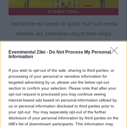
INTERNATIONAL
Depozitele europene de gaze, mult sub media
ultimilor ani. Germania refuză intervenția
statului
Evenimentul Zilei -
Do Not Process My Personal
Information
If you wish to opt-out of the sale, sharing to third parties, or
processing of your personal or sensitive information for
targeted advertising by us, please use the below opt-out
section to confirm your selection. Please note that after your
opt-out request is processed you may continue seeing
interest-based ads based on personal information utilized by
us or personal information disclosed to third parties prior to
your opt-out. You may separately opt-out of the further
OPINII EVZ
disclosure of your personal information by third parties on the
IAB’s list of downstream participants. This information may
Turnul Babel la 80 de ani: ONU, pariul