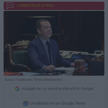
COMENTEAZĂ ȘTIREA
Sursa: Facebook/ Dmitri Medvedev
Adaugă-ne ca sursă preferată în Google
Urmărește-ne pe Google News