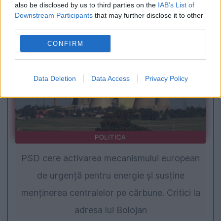
also be disclosed by us to third parties on the
IAB’s List of
Infantino și eroziunea arhitecturii multilaterale
Downstream Participants
that may further disclose it to other
third parties.
CONFIRM
Data Deletion
Data Access
Privacy Policy
POLITICA
PSD cere activarea mecanismului european
de urgență pentru energie și susține
menținerea centralelor pe cărbune. Critici la
adresa lui Bolojan