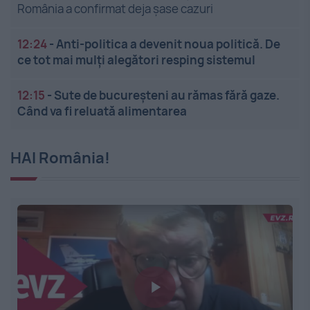
România a confirmat deja șase cazuri
12:24
-
Anti-politica a devenit noua politică. De
ce tot mai mulți alegători resping sistemul
12:15
-
Sute de bucureșteni au rămas fără gaze.
Când va fi reluată alimentarea
HAI România!