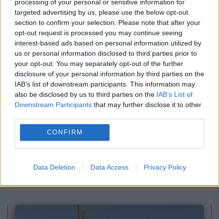
processing of your personal or sensitive information for
amintire
targeted advertising by us, please use the below opt-out
section to confirm your selection. Please note that after your
opt-out request is processed you may continue seeing
interest-based ads based on personal information utilized by
us or personal information disclosed to third parties prior to
your opt-out. You may separately opt-out of the further
disclosure of your personal information by third parties on the
IAB’s list of downstream participants. This information may
also be disclosed by us to third parties on the
IAB’s List of
Downstream Participants
that may further disclose it to other
third parties.
SOCIAL
CONFIRM
Amenzi pentru călătorii STB care vorbesc pe
speaker sau ascultă muzică fără căști. Ce se
Data Deletion
Data Access
Privacy Policy
întâmplă la Metrorex