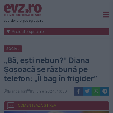
Știri
naționale
coordonare@evzgroup.ro
și
▼ Proiecte speciale
internaționale
|
SOCIAL
România
„Bă, ești nebun?” Diana
-
Șoșoacă se răzbună pe
Evenimentul
telefon: „Îl bag în frigider”
Zilei
Bianca Ion
13 iunie 2024, 16:50
COMENTEAZĂ ȘTIREA