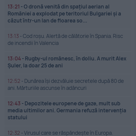
13:21
-
O dronă venită din spațiul aerian al
României a explodat pe teritoriul Bulgariei și a
căzut într-un lan de floarea so...
13:13
-
Cod roșu. Alertă de călătorie în Spania. Risc
de incendii în Valencia
13:04
-
Rugby-ul românesc, în doliu. A murit Alex
Șuler, la doar 25 de ani
12:52
-
Dunărea își dezvăluie secretele după 80 de
ani. Mărturiile ascunse în adâncuri
12:43
-
Depozitele europene de gaze, mult sub
media ultimilor ani. Germania refuză intervenția
statului
12:32
-
Virusul care se răspândește în Europa.