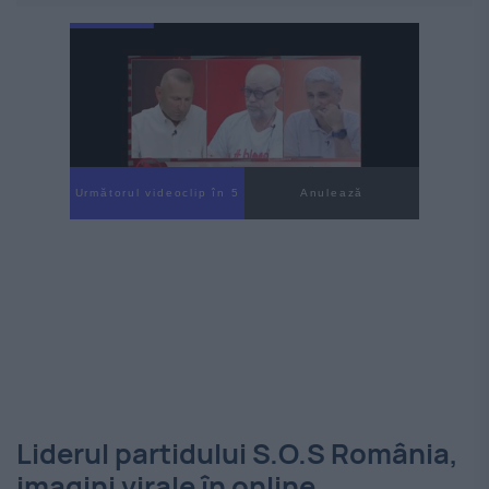
Următorul videoclip în 4
Anulează
Liderul partidului S.O.S România,
imagini virale în online