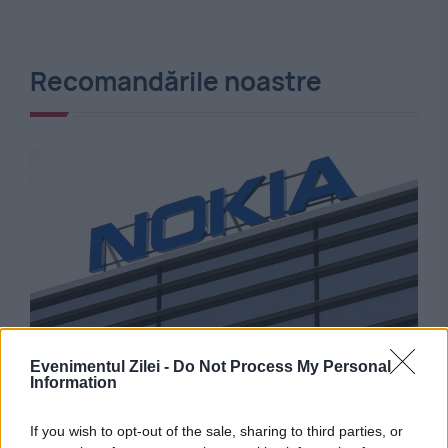
Recomandările noastre
INTERNATIONAL
Evenimentul Zilei -
Do Not Process My Personal
Information
Mărirea și decăderea Nokia. Cum a ajuns
gigantul de 30% din piața mondială o simplă
If you wish to opt-out of the sale, sharing to third parties, or