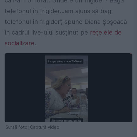
că i-am omorât. Unde e un frigider? Bagă
telefonul în frigider...am ajuns să bag
telefonul în frigider”, spune Diana Șoșoacă
în cadrul live-ului susținut pe
rețelele de
socializare
.
Sursă foto: Captură video