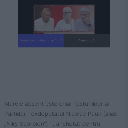
Următorul videoclip în 4
Anulează
Marele absent este chiar fostul lider al
Partidei – exdeputatul Nicolae Păun (alias
„Niky Scorpion”) –, anchetat pentru