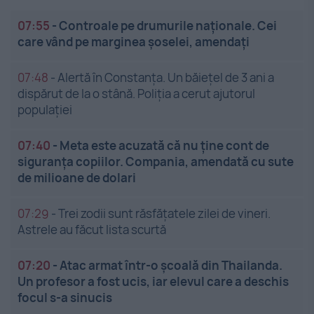
07:55
-
Controale pe drumurile naționale. Cei
care vând pe marginea șoselei, amendați
07:48
-
Alertă în Constanța. Un băiețel de 3 ani a
dispărut de la o stână. Poliția a cerut ajutorul
populației
07:40
-
Meta este acuzată că nu ține cont de
siguranța copiilor. Compania, amendată cu sute
de milioane de dolari
07:29
-
Trei zodii sunt răsfățatele zilei de vineri.
Astrele au făcut lista scurtă
07:20
-
Atac armat într-o școală din Thailanda.
Un profesor a fost ucis, iar elevul care a deschis
focul s-a sinucis