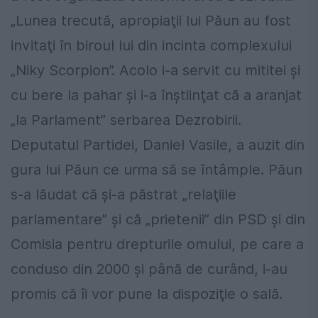
„Lunea trecută, apropiaţii lui Păun au fost
invitaţi în biroul lui din incinta complexului
„Niky Scorpion”. Acolo i-a servit cu mititei şi
cu bere la pahar şi i-a înştiinţat că a aranjat
„la Parlament” serbarea Dezrobirii.
Deputatul Partidei, Daniel Vasile, a auzit din
gura lui Păun ce urma să se întâmple. Păun
s-a lăudat că şi-a păstrat „relaţiile
parlamentare” şi că „prietenii” din PSD şi din
Comisia pentru drepturile omului, pe care a
conduso din 2000 şi până de curând, i-au
promis că îi vor pune la dispoziţie o sală.