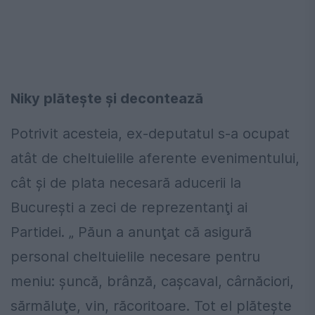
Niky plăteşte şi decontează
Potrivit acesteia, ex-deputatul s-a ocupat
atât de cheltuielile aferente evenimentului,
cât şi de plata necesară aducerii la
Bucureşti a zeci de reprezentanţi ai
Partidei. „ Păun a anunţat că asigură
personal cheltuielile necesare pentru
meniu: şuncă, brânză, caşcaval, cârnăciori,
sărmăluţe, vin, răcoritoare. Tot el plăteşte