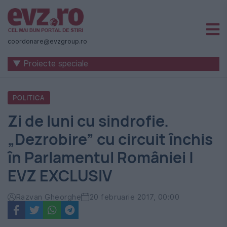
Știri
naționale
coordonare@evzgroup.ro
și
▼ Proiecte speciale
internaționale
|
POLITICA
România
Zi de luni cu sindrofie.
-
„Dezrobire” cu circuit închis
Evenimentul
în Parlamentul României |
Zilei
EVZ EXCLUSIV
Razvan Gheorghe
20 februarie 2017, 00:00