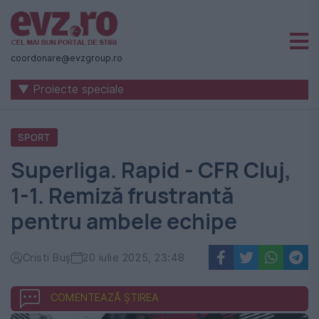
Știri
naționale
coordonare@evzgroup.ro
și
▼ Proiecte speciale
internaționale
|
SPORT
România
Superliga. Rapid - CFR Cluj,
-
1-1. Remiză frustrantă
Evenimentul
pentru ambele echipe
Zilei
Cristi Buș
20 iulie 2025, 23:48
COMENTEAZĂ ȘTIREA