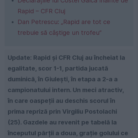
Declarațiile lui Costel Gâlcă înainte de
Rapid – CFR Cluj
Dan Petrescu: „Rapid are tot ce
trebuie să câștige un trofeu”
Update: Rapid și CFR Cluj au încheiat la
egalitate, scor 1-1, partida jucată
duminică, în Giulești, în etapa a 2-a a
campionatului intern. Un meci atractiv,
în care oaspeții au deschis scorul în
prima repriză prin Virgiliu Postolachi
(25). Gazdele au revenit pe tabelă la
începutul părții a doua, grație golului ce