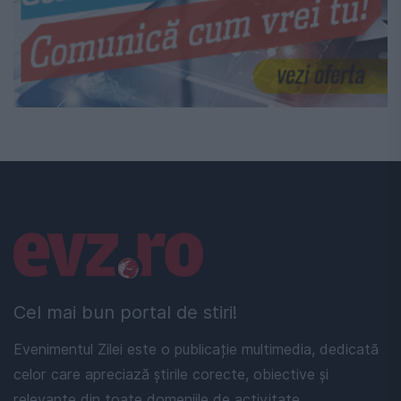
Linkuri utile
Cel mai bun portal de stiri!
Evenimentul Zilei este o publicație multimedia, dedicată
celor care apreciază știrile corecte, obiective și
relevante din toate domeniile de activitate