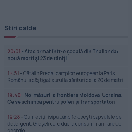
Stiri calde
20:01
-
Atac armat într-o școală din Thailanda:
nouă morți și 23 de răniți
19:51
-
Cătălin Preda, campion european la Paris.
Românul a câștigat aurul la sărituri de la 20 de metri
19:40
-
Noi măsuri la frontiera Moldova-Ucraina.
Ce se schimbă pentru șoferi și transportatori
19:28
-
Cum eviți risipa când folosești capsulele de
detergent. Greșeli care duc la consum mai mare de
energie