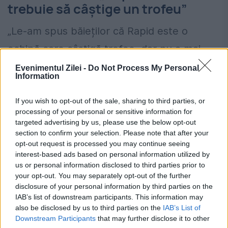
trebuie să câștige un trofeu”
„Le-am spus băieților că Rapid este o
echipă care câștigă trofee, dar nu a mai
câștigat din 2007. Sigur vor și ei un trofeu,
Evenimentul Zilei -
Do Not Process My Personal
Information
chiar de anul ăsta. Au tot: bani, patron... nu
au bază sportivă, dar în rest au tot. E clar
If you wish to opt-out of the sale, sharing to third parties, or
processing of your personal or sensitive information for
că îi văd să se lupte la campionat și la
targeted advertising by us, please use the below opt-out
section to confirm your selection. Please note that after your
Cupă. Au și avantajul că nu joacă în Europa”,
opt-out request is processed you may continue seeing
a transmis Dan Petrescu înaintea meciului.
interest-based ads based on personal information utilized by
us or personal information disclosed to third parties prior to
your opt-out. You may separately opt-out of the further
România, în pericol de blackout? Expert
disclosure of your personal information by third parties on the
IAB’s list of downstream participants. This information may
în energie: „Trebuie să accelerăm cât se
also be disclosed by us to third parties on the
IAB’s List of
poate de repede acele investiții”
Downstream Participants
that may further disclose it to other