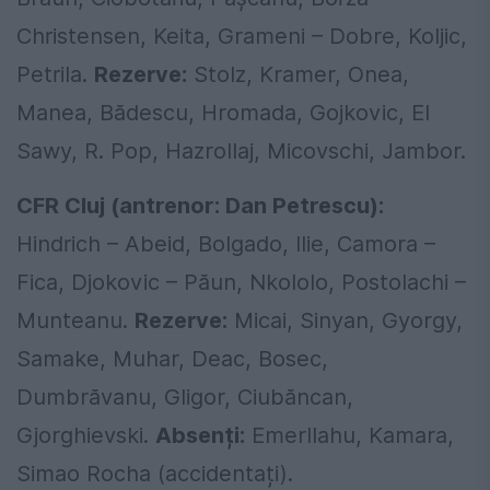
Christensen, Keita, Grameni – Dobre, Koljic,
Petrila.
Rezerve:
Stolz, Kramer, Onea,
Manea, Bădescu, Hromada, Gojkovic, El
Sawy, R. Pop, Hazrollaj, Micovschi, Jambor.
CFR Cluj (antrenor: Dan Petrescu):
Hindrich – Abeid, Bolgado, Ilie, Camora –
Fica, Djokovic – Păun, Nkololo, Postolachi –
Munteanu.
Rezerve:
Micai, Sinyan, Gyorgy,
Samake, Muhar, Deac, Bosec,
Dumbrăvanu, Gligor, Ciubăncan,
Gjorghievski.
Absenți:
Emerllahu, Kamara,
Simao Rocha (accidentați).