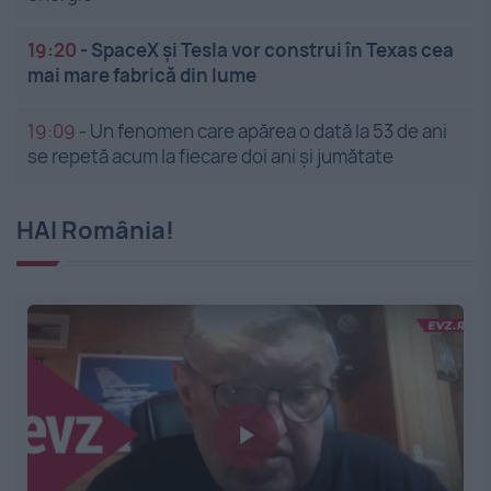
19:20
-
SpaceX și Tesla vor construi în Texas cea
mai mare fabrică din lume
19:09
-
Un fenomen care apărea o dată la 53 de ani
se repetă acum la fiecare doi ani și jumătate
HAI România!