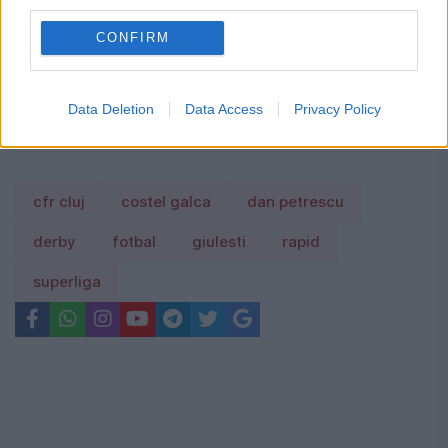
third parties.
Cum verifici dacă ai datorii la Primărie?
CONFIRM
Metoda prin care afli online dacă ai
restanțe la taxe și impozite
Data Deletion
Data Access
Privacy Policy
cfr cluj
costel galca
dan petrescu
derby
fotbal
giulesti
rapid
superliga