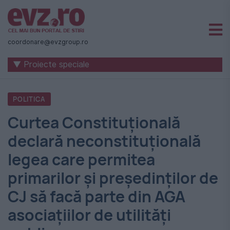
Știri
naționale
coordonare@evzgroup.ro
și
▼ Proiecte speciale
internaționale
|
POLITICA
România
Curtea Constituțională
-
declară neconstituțională
Evenimentul
legea care permitea
Zilei
primarilor și președinților de
CJ să facă parte din AGA
asociațiilor de utilități