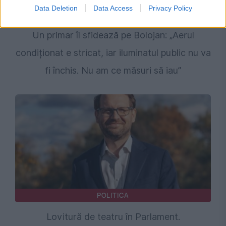
Data Deletion
Data Access
Privacy Policy
POLITICA
Un primar îl sfidează pe Bolojan: „Aerul
condiționat e stricat, iar iluminatul public nu va
fi închis. Nu am ce măsuri să iau”
POLITICA
Lovitură de teatru în Parlament.