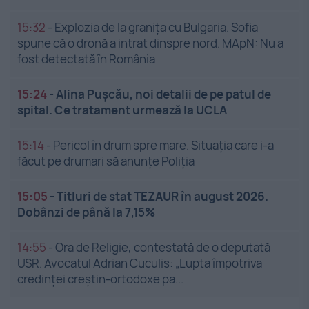
15:32
-
Explozia de la granița cu Bulgaria. Sofia
spune că o dronă a intrat dinspre nord. MApN: Nu a
fost detectată în România
15:24
-
Alina Pușcău, noi detalii de pe patul de
spital. Ce tratament urmează la UCLA
15:14
-
Pericol în drum spre mare. Situația care i-a
făcut pe drumari să anunțe Poliția
15:05
-
Titluri de stat TEZAUR în august 2026.
Dobânzi de până la 7,15%
14:55
-
Ora de Religie, contestată de o deputată
USR. Avocatul Adrian Cuculis: „Lupta împotriva
credinței creștin-ortodoxe pa...