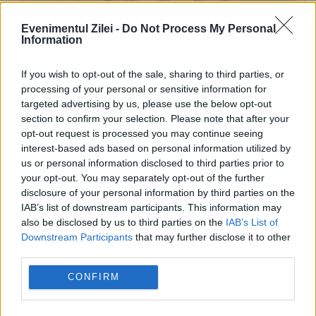
Evenimentul Zilei -
Do Not Process My Personal
Information
POLITICA
If you wish to opt-out of the sale, sharing to third parties, or
PSD cere activarea mecanismului european
processing of your personal or sensitive information for
targeted advertising by us, please use the below opt-out
de urgență pentru energie și susține
section to confirm your selection. Please note that after your
opt-out request is processed you may continue seeing
menținerea centralelor pe cărbune. Critici la
interest-based ads based on personal information utilized by
adresa lui Bolojan
us or personal information disclosed to third parties prior to
your opt-out. You may separately opt-out of the further
disclosure of your personal information by third parties on the
IAB’s list of downstream participants. This information may
also be disclosed by us to third parties on the
IAB’s List of
Downstream Participants
that may further disclose it to other
third parties.
CONFIRM