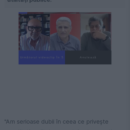
Următorul videoclip în 4
Anulează
"Am serioase dubii în ceea ce priveşte