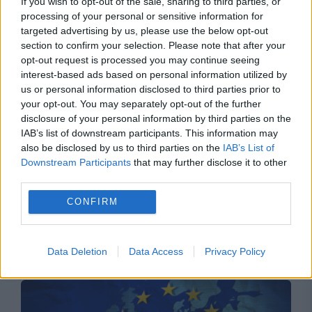
If you wish to opt-out of the sale, sharing to third parties, or
processing of your personal or sensitive information for
USR din cauza termenilor din proiect
targeted advertising by us, please use the below opt-out
section to confirm your selection. Please note that after your
opt-out request is processed you may continue seeing
interest-based ads based on personal information utilized by
us or personal information disclosed to third parties prior to
your opt-out. You may separately opt-out of the further
disclosure of your personal information by third parties on the
IAB’s list of downstream participants. This information may
also be disclosed by us to third parties on the
IAB’s List of
Downstream Participants
that may further disclose it to other
third parties.
POLITICA
CONFIRM
Victor Ponta readuce în prim-plan cazul
Mircea Diaconu. Atac la Dominic Fritz
Data Deletion
Data Access
Privacy Policy