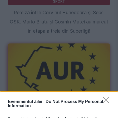
SPORT
Remiză între Corvinul Hunedoara și Sepsi
OSK. Mario Bratu și Cosmin Matei au marcat
în etapa a treia din Superligă
POLITICA
Evenimentul Zilei -
Do Not Process My Personal
Information
Legea biodiversității a trecut de Comisia
Juridică și de Mediu. Tensiuni între AUR și