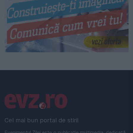
Linkuri utile
Cel mai bun portal de stiri!
Evenimentul Zilei este o publicație multimedia, dedicată