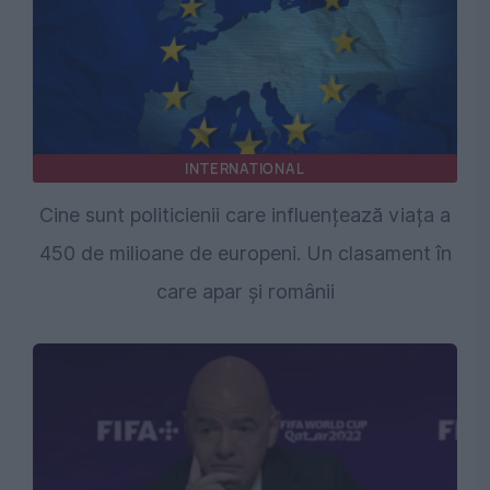
INTERNATIONAL
Cine sunt politicienii care influențează viața a
450 de milioane de europeni. Un clasament în
care apar și românii