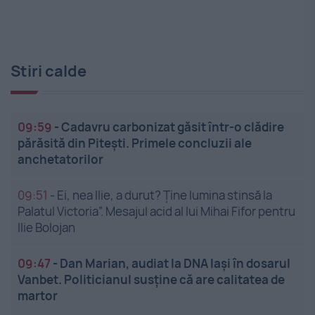
Stiri calde
09:59
-
Cadavru carbonizat găsit într-o clădire
părăsită din Pitești. Primele concluzii ale
anchetatorilor
09:51
-
Ei, nea Ilie, a durut? Ține lumina stinsă la
Palatul Victoria”. Mesajul acid al lui Mihai Fifor pentru
Ilie Bolojan
09:47
-
Dan Marian, audiat la DNA Iași în dosarul
Vanbet. Politicianul susține că are calitatea de
martor