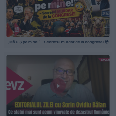
„Mă PIȘ pe mine!” – Secretul murdar de la congrese! 😳