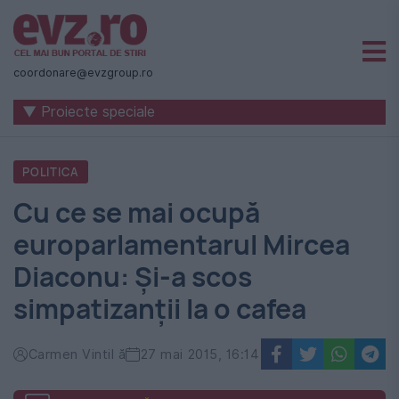
Știri
naționale
coordonare@evzgroup.ro
și
▼ Proiecte speciale
internaționale
|
POLITICA
România
Cu ce se mai ocupă
-
europarlamentarul Mircea
Evenimentul
Diaconu: Și-a scos
Zilei
simpatizanții la o cafea
Carmen Vintil ă
27 mai 2015, 16:14