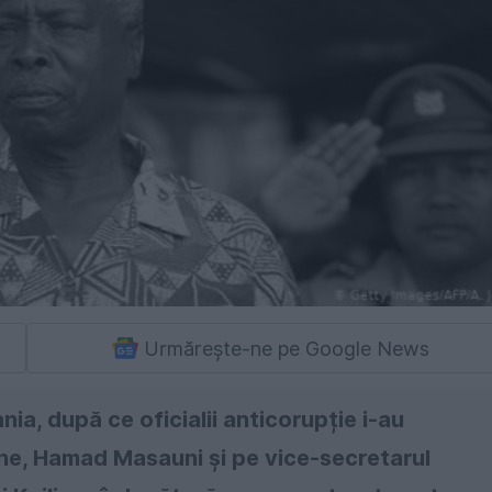
Urmărește-ne pe Google News
ia, după ce oficialii anticorupție i-au
erne, Hamad Masauni și pe vice-secretarul