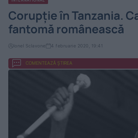
INTERNATIONAL
Corupție în Tanzania. Ca
fantomă românească
Ionel Sclavone
4 februarie 2020, 19:41
COMENTEAZĂ ȘTIREA