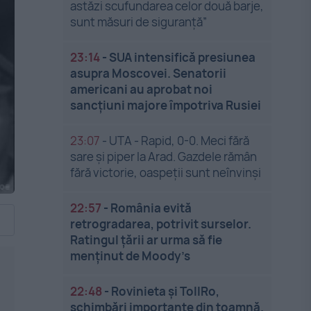
astăzi scufundarea celor două barje,
sunt măsuri de siguranţă”
23:14
-
SUA intensifică presiunea
asupra Moscovei. Senatorii
americani au aprobat noi
sancțiuni majore împotriva Rusiei
23:07
-
UTA - Rapid, 0-0. Meci fără
sare și piper la Arad. Gazdele rămân
fără victorie, oaspeții sunt neînvinși
22:57
-
România evită
retrogradarea, potrivit surselor.
Ratingul țării ar urma să fie
menținut de Moody’s
22:48
-
Rovinieta și TollRo,
schimbări importante din toamnă.