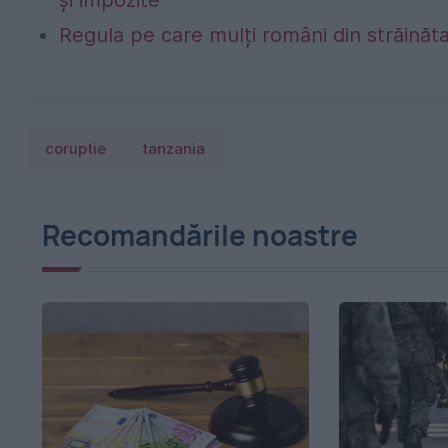
și impozite
Regula pe care mulți români din străinăta
coruptie
tanzania
Recomandările noastre