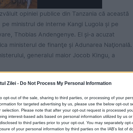
ezvăluit opiniei publice din Tanzania că această
s pe ministrul de interne Kangi Lugola şi pe
alvare, Thobias Andengenye. El şi-a acuzat
ica ministerul de finanţe şi Adunarea Naţională.
isterului, generalul maior Jocob Kingu, a
tru Prevenirea şi Combaterea Corupţiei (PCCB),
l Zilei -
Do Not Process My Personal Information
tigatori va fi trimisă în România pentru a
to opt-out of the sale, sharing to third parties, or processing of your per
formation for targeted advertising by us, please use the below opt-out s
r selection. Please note that after your opt-out request is processed y
omânească, Rom International Solution, chiar
eing interest-based ads based on personal information utilized by us or
disclosed to third parties prior to your opt-out. You may separately opt-
t că oficialii demiși au fost convocați pentru
losure of your personal information by third parties on the IAB’s list of