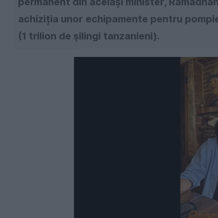
permanent din acelaşi minister, Ramadhani
achiziția unor echipamente pentru pompie
(1 trilion de şilingi tanzanieni).