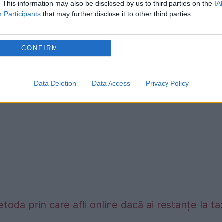
. This information may also be disclosed by us to third parties on the
IA
oma, fără a da detalii din anchetă.
Participants
that may further disclose it to other third parties.
national Solution, este o fantomă care nu apar
ului.
CONFIRM
Data Deletion
Data Access
Privacy Policy
etoda prin care afli online dacă ai restanțe la t