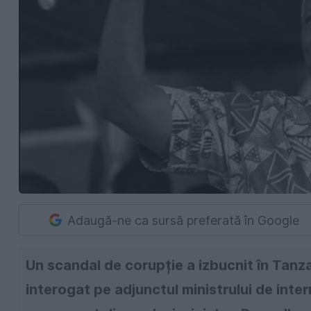
Adaugă-ne ca sursă preferată în Google
Un scandal de corupție a izbucnit în Tanzan
interogat pe adjunctul ministrului de int