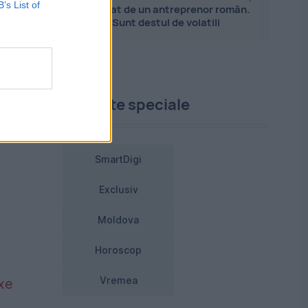
B’s List of
explicat de un antreprenor român.
Sunt destul de volatili
e
Proiecte speciale
SmartDigi
Exclusiv
Moldova
Horoscop
Vremea
axe