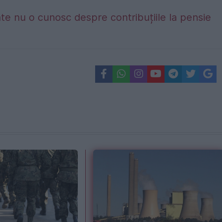
te nu o cunosc despre contribuțiile la pensie