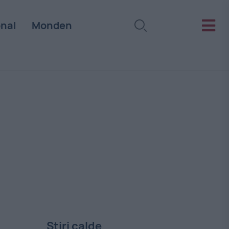
onal
Monden
Stiri calde