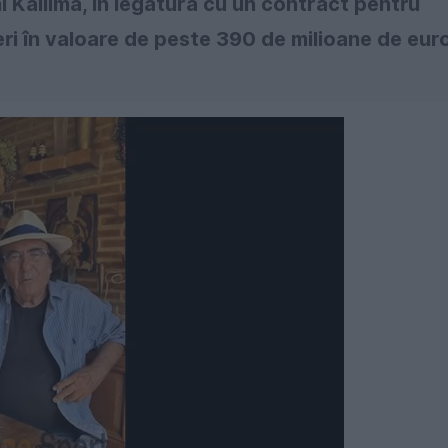
 Kailima, în legătură cu un contract pentru
ri în valoare de peste 390 de milioane de eur