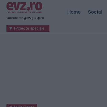
Știri
Home
Social
naționale
coordonare@evzgroup.ro
și
▼ Proiecte speciale
internaționale
|
România
-
Evenimentul
Zilei