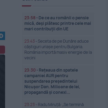
23:58
-
De ce au românii o pensie
mică, deși plătesc printre cele mai
mari contribuții din UE
23:43
-
Seceta de pe Dunăre aduce
câștiguri uriașe pentru Bulgaria.
România importă masiv energie de la
vecini
23:30
-
Rețeaua din spatele
campaniei AUR pentru
suspendarea președintelui
Nicușor Dan. Milioane de lei,
propagandă și conexi...
23:23
-
Radu Miruță: „Se termină