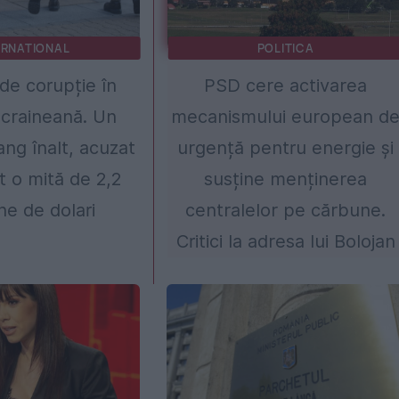
ERNATIONAL
POLITICA
de corupție în
PSD cere activarea
craineană. Un
mecanismului european d
rang înalt, acuzat
urgență pentru energie și
t o mită de 2,2
susține menținerea
ne de dolari
centralelor pe cărbune.
Critici la adresa lui Bolojan