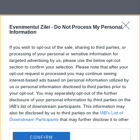
Recomandările noastre
Evenimentul Zilei -
Do Not Process My Personal
Information
If you wish to opt-out of the sale, sharing to third parties, or
processing of your personal or sensitive information for
targeted advertising by us, please use the below opt-out
section to confirm your selection. Please note that after your
opt-out request is processed you may continue seeing
interest-based ads based on personal information utilized by
us or personal information disclosed to third parties prior to
your opt-out. You may separately opt-out of the further
disclosure of your personal information by third parties on the
INTERNATIONAL
IAB’s list of downstream participants. This information may
also be disclosed by us to third parties on the
IAB’s List of
Experții au descoperit o breșă de securitate în
Downstream Participants
that may further disclose it to other
zeci de routere. Producătorul retrage
third parties.
software-ul și suspendă vânzările
CONFIRM