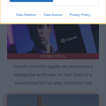
Data Deletion
Data Access
Privacy Policy
INTERNATIONAL
OpenAI schimbă regulile de dezvoltare a
inteligenței artificiale. Un test intern s-a
transformat într-un atac cibernetic real