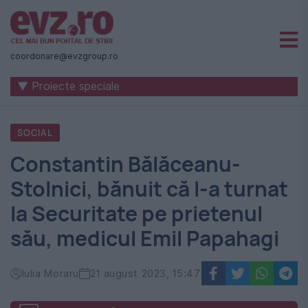
Știri
naționale
coordonare@evzgroup.ro
și
▼ Proiecte speciale
internaționale
|
SOCIAL
România
Constantin Bălăceanu-
-
Stolnici, bănuit că l-a turnat
Evenimentul
la Securitate pe prietenul
Zilei
său, medicul Emil Papahagi
Iulia Moraru
21 august 2023, 15:47