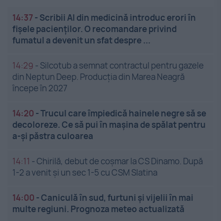
14:37
-
Scribii AI din medicină introduc erori în
fișele pacienților. O recomandare privind
fumatul a devenit un sfat despre ...
14:29
-
Silcotub a semnat contractul pentru gazele
din Neptun Deep. Producția din Marea Neagră
începe în 2027
14:20
-
Trucul care împiedică hainele negre să se
decoloreze. Ce să pui în mașina de spălat pentru
a-și păstra culoarea
14:11
-
Chirilă, debut de coșmar la CS Dinamo. După
1-2 a venit și un sec 1-5 cu CSM Slatina
14:00
-
Caniculă în sud, furtuni și vijelii în mai
multe regiuni. Prognoza meteo actualizată