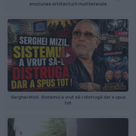
eroziunea arhitecturii multilaterale
Serghei Mizil. Sistemul a vrut să-l distrugă dar a spus
tot