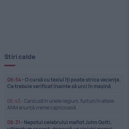
Stiri calde
06:54
-
O cursă cu taxiul îți poate strica vacanța.
Ce trebuie verificat înainte să urci în mașină
06:43
-
Caniculă în unele regiuni, furtuni în altele.
ANM anunță vreme capricioasă
06:31
-
Nepotul celebrului mafiot John Gotti,
ultimatum șocant: donează un rinichi mamei