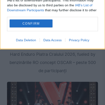
IAB’s list of downstream participants. This information may
also be disclosed by us to third parties on the
IAB’s List of
Downstream Participants
that may further disclose it to other
third parties.
CONFIRM
Data Deletion
Data Access
Privacy Policy
SOCIAL
Hard Enduro Piatra Craiului 2026, fueled by
benzinăriile RO concept OSCAR – peste 500
de participanți