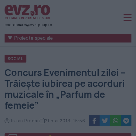
Știri
naționale
coordonare@evzgroup.ro
și
▼ Proiecte speciale
internaționale
|
SOCIAL
România
Concurs Evenimentul zilei –
-
Trăiește iubirea pe acorduri
Evenimentul
muzicale în „Parfum de
Zilei
femeie”
Traian Predan
21 mai 2018, 15:56