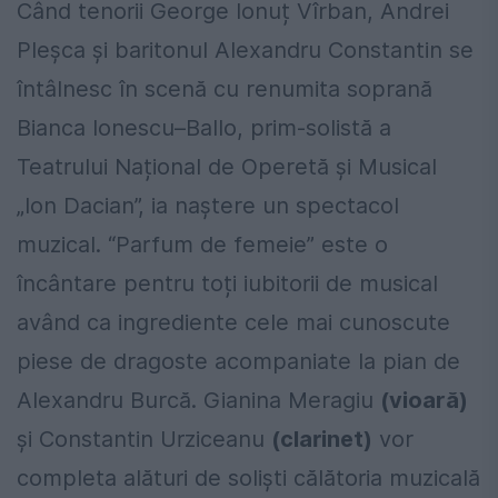
Când tenorii George Ionuț Vîrban, Andrei
Pleșca și baritonul Alexandru Constantin se
întâlnesc în scenă cu renumita soprană
Bianca Ionescu–Ballo, prim-solistă a
Teatrului Național de Operetă și Musical
„Ion Dacian”, ia naștere un spectacol
muzical. “Parfum de femeie” este o
încântare pentru toți iubitorii de musical
având ca ingrediente cele mai cunoscute
piese de dragoste acompaniate la pian de
Alexandru Burcă. Gianina Meragiu
(vioară)
și Constantin Urziceanu
(clarinet)
vor
completa alături de soliști călătoria muzicală