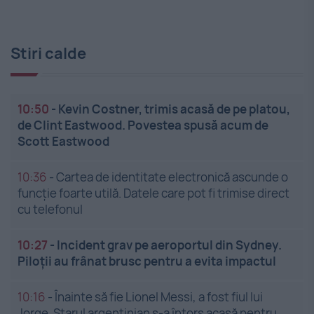
Stiri calde
10:50
-
Kevin Costner, trimis acasă de pe platou,
de Clint Eastwood. Povestea spusă acum de
Scott Eastwood
10:36
-
Cartea de identitate electronică ascunde o
funcție foarte utilă. Datele care pot fi trimise direct
cu telefonul
10:27
-
Incident grav pe aeroportul din Sydney.
Piloții au frânat brusc pentru a evita impactul
10:16
-
Înainte să fie Lionel Messi, a fost fiul lui
Jorge. Starul argentinian s-a întors acasă pentru