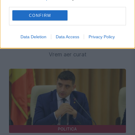
third parties.
CONFIRM
SOCIAL
Data Deletion
Data Access
Privacy Policy
Locuitorii din sudul Bucureștiului ies în stradă:
Vrem aer curat
POLITICA