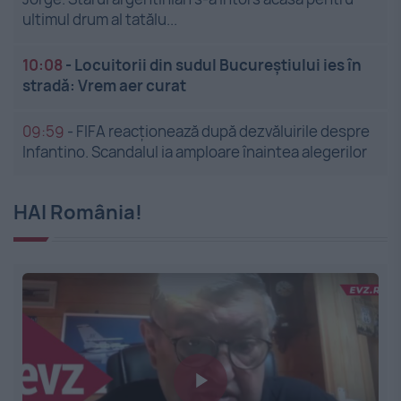
ultimul drum al tatălu...
10:08
-
Locuitorii din sudul Bucureștiului ies în
stradă: Vrem aer curat
09:59
-
FIFA reacționează după dezvăluirile despre
Infantino. Scandalul ia amploare înaintea alegerilor
HAI România!