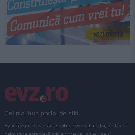
Linkuri utile
Cel mai bun portal de stiri!
Evenimentul Zilei este o publicație multimedia, dedicată
celor care apreciază știrile corecte, obiective și