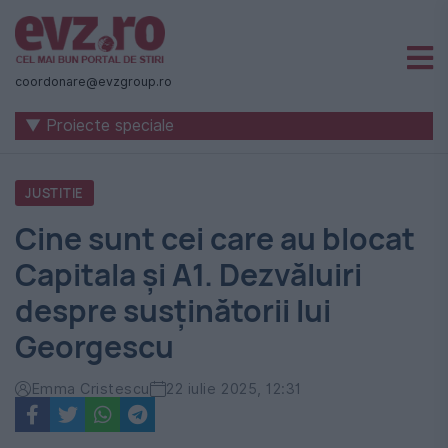
Știri
naționale
coordonare@evzgroup.ro
și
▼ Proiecte speciale
internaționale
|
JUSTITIE
România
Cine sunt cei care au blocat
-
Capitala și A1. Dezvăluiri
Evenimentul
despre susținătorii lui
Zilei
Georgescu
Emma Cristescu
22 iulie 2025, 12:31