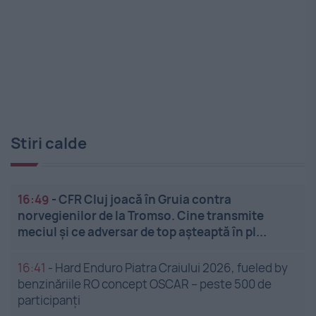
Stiri calde
16:49
-
CFR Cluj joacă în Gruia contra
norvegienilor de la Tromso. Cine transmite
meciul și ce adversar de top așteaptă în pl...
16:41
-
Hard Enduro Piatra Craiului 2026, fueled by
benzinăriile RO concept OSCAR – peste 500 de
participanți