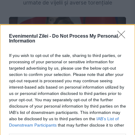
urmate de vijelii și averse torențiale
Evenimentul Zilei -
Do Not Process My Personal
Information
If you wish to opt-out of the sale, sharing to third parties, or
processing of your personal or sensitive information for
targeted advertising by us, please use the below opt-out
section to confirm your selection. Please note that after your
INTERNATIONAL
opt-out request is processed you may continue seeing
interest-based ads based on personal information utilized by
Opoziția încearcă suspendarea Maiei Sandu.
us or personal information disclosed to third parties prior to
your opt-out. You may separately opt-out of the further
Președinta spune că în spatele demersului se
disclosure of your personal information by third parties on the
află interesele Kremlinului
IAB’s list of downstream participants. This information may
also be disclosed by us to third parties on the
IAB’s List of
Downstream Participants
that may further disclose it to other
third parties.