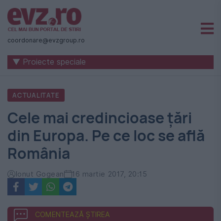
Știri
naționale
coordonare@evzgroup.ro
și
▼ Proiecte speciale
internaționale
|
ACTUALITATE
România
Cele mai credincioase țări
-
din Europa. Pe ce loc se află
Evenimentul
România
Zilei
Ionut Gogean
16 martie 2017, 20:15
COMENTEAZĂ ȘTIREA