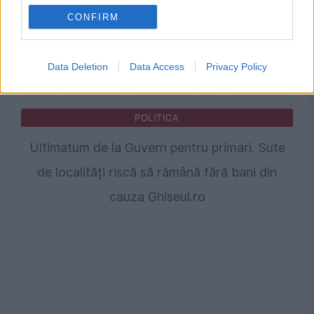
CONFIRM
Data Deletion
Data Access
Privacy Policy
POLITICA
Ultimatum de la Guvern pentru primari. Sute
de localități riscă să rămână fără bani din
cauza Ghiseul.ro