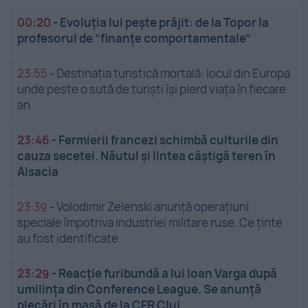
00:20
-
Evoluția lui pește prăjit: de la Topor la
profesorul de ”finanțe comportamentale”
23:55
-
Destinația turistică mortală: locul din Europa
unde peste o sută de turiști își pierd viața în fiecare
an
23:46
-
Fermierii francezi schimbă culturile din
cauza secetei. Năutul și lintea câștigă teren în
Alsacia
23:39
-
Volodimir Zelenski anunță operațiuni
speciale împotriva industriei militare ruse. Ce ținte
au fost identificate
23:29
-
Reacție furibundă a lui Ioan Varga după
umilința din Conference League. Se anunță
plecări în masă de la CFR Cluj