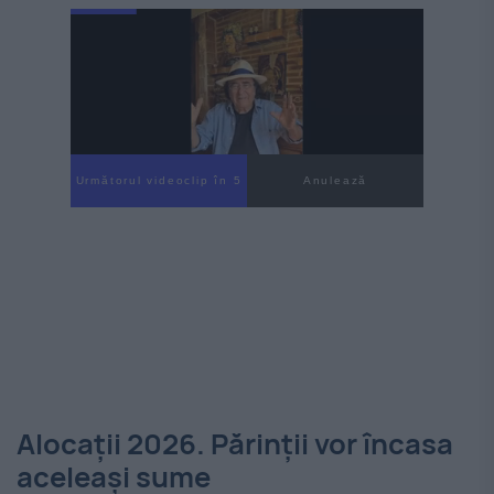
Următorul videoclip în 4
Anulează
Alocații 2026. Părinții vor încasa
aceleași sume