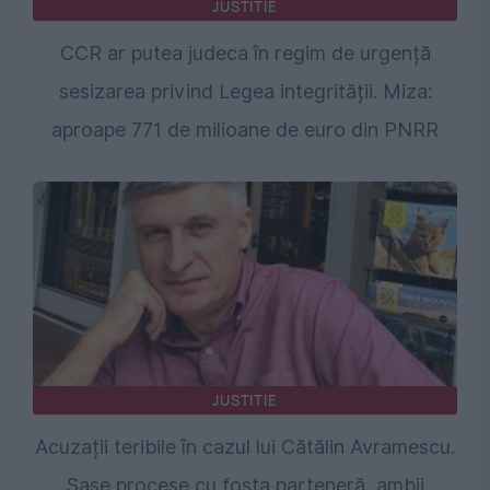
JUSTITIE
CCR ar putea judeca în regim de urgență
sesizarea privind Legea integrității. Miza:
aproape 771 de milioane de euro din PNRR
JUSTITIE
Acuzații teribile în cazul lui Cătălin Avramescu.
Șase procese cu fosta parteneră, ambii