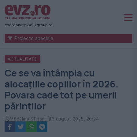
Știri
naționale
coordonare@evzgroup.ro
și
▼ Proiecte speciale
internaționale
|
ACTUALITATE
România
Ce se va întâmpla cu
-
alocațiile copiilor în 2026.
Evenimentul
Povara cade tot pe umerii
Zilei
părinților
Mădălina Sfrijan
13 august 2025, 20:24