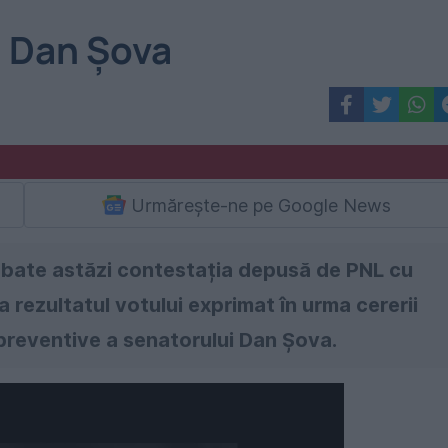
l Dan Șova
Urmărește-ne pe Google News
ezbate astăzi contestația depusă de PNL cu
a rezultatul votului exprimat în urma cererii
i preventive a senatorului Dan Şova.