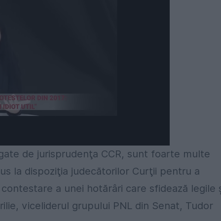
legate de jurisprudenţa CCR, sunt foarte multe
s la dispoziţia judecătorilor Curţii pentru a
contestare a unei hotărâri care sfidează legile ş
rilie, viceliderul grupului PNL din Senat, Tudor