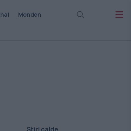
onal
Monden
Stiri calde