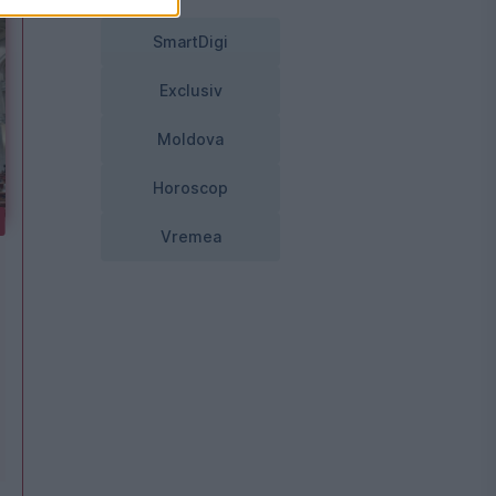
SmartDigi
Exclusiv
Moldova
Horoscop
Vremea