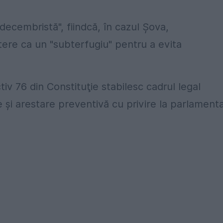
-decembristă", fiindcă, în cazul Şova,
tere ca un "subterfugiu" pentru a evita
ctiv 76 din Constituţie stabilesc cadrul legal
re şi arestare preventivă cu privire la parlamenta