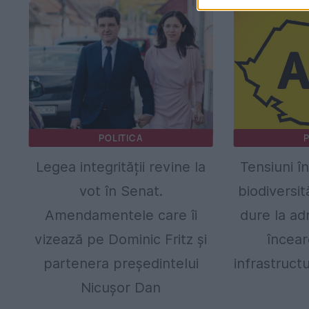
POLITICA
P
Legea integrității revine la
Tensiuni î
vot în Senat.
biodiversit
Amendamentele care îi
dure la adr
vizează pe Dominic Fritz și
încear
partenera președintelui
infrastructur
Nicușor Dan