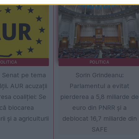
OLITICA
POLITICA
n Senat pe tema
Sorin Grindeanu:
ății. AUR acuzații
Parlamentul a evitat
esa coaliției: Se
pierderea a 5,8 miliarde de
că blocarea
euro din PNRR și a
ii și a agriculturii
deblocat 16,7 miliarde din
SAFE