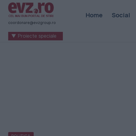
Știri
Home
Social
naționale
coordonare@evzgroup.ro
și
▼ Proiecte speciale
internaționale
|
România
-
Evenimentul
Zilei