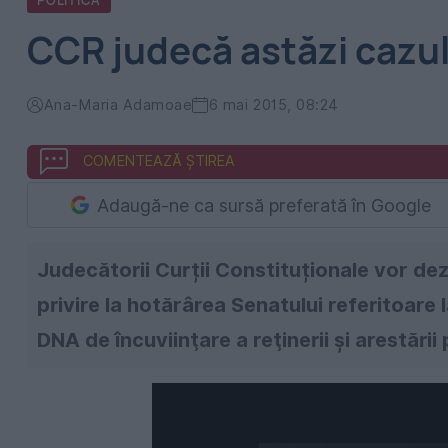
POLITICA
CCR judecă astăzi cazu
Ana-Maria Adamoae
6 mai 2015, 08:24
COMENTEAZĂ ȘTIREA
Adaugă-ne ca sursă preferată în Google
Judecătorii Curții Constituționale vor d
privire la hotărârea Senatului referitoare l
DNA de încuviinţare a reţinerii şi arestări