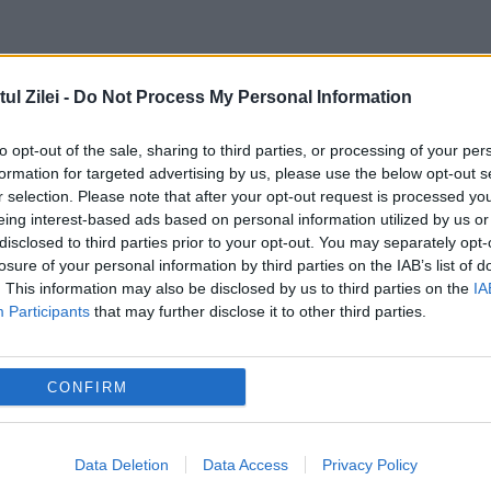
nii Europene. Eurostat a publicat un nou
l Zilei -
Do Not Process My Personal Information
to opt-out of the sale, sharing to third parties, or processing of your per
rstă dacă ați lucrat în mai multe state din UE.
formation for targeted advertising by us, please use the below opt-out s
e de acordare
r selection. Please note that after your opt-out request is processed y
eing interest-based ads based on personal information utilized by us or
disclosed to third parties prior to your opt-out. You may separately opt-
losure of your personal information by third parties on the IAB’s list of
. This information may also be disclosed by us to third parties on the
IA
Participants
that may further disclose it to other third parties.
senat
CONFIRM
Data Deletion
Data Access
Privacy Policy