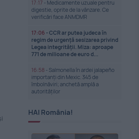
17:17
-
Medicamente uzuale pentru
digestie, oprite de la vânzare. Ce
verificări face ANMDMR
17:06
-
CCR ar putea judeca în
regim de urgență sesizarea privind
Legea integrității. Miza: aproape
771 de milioane de euro d...
16:58
-
Salmonella în ardei jalapeño
importanți din Mexic. 345 de
îmbolnăviri; anchetă amplă a
autorităților
HAI România!
i