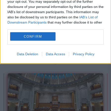
your opt-out. You may separately opt-out of the further
disclosure of your personal information by third parties on the
IAB’s list of downstream participants. This information may
also be disclosed by us to third parties on the
IAB’s List of
Downstream Participants
that may further disclose it to other
third parties.
SOCIAL
CONFIRM
Câți candidați s-au înscris la sesiunea de
toamnă a examenului de Bacalaureat. Probele
Data Deletion
Data Access
Privacy Policy
încep azi