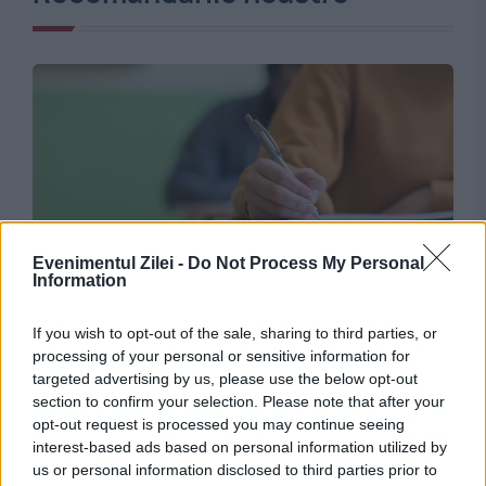
Evenimentul Zilei -
Do Not Process My Personal
SOCIAL
Information
Anul școlar 2026–2027. Toate datele pe care
If you wish to opt-out of the sale, sharing to third parties, or
processing of your personal or sensitive information for
trebuie să le știe elevii și părinții
targeted advertising by us, please use the below opt-out
section to confirm your selection. Please note that after your
opt-out request is processed you may continue seeing
interest-based ads based on personal information utilized by
us or personal information disclosed to third parties prior to