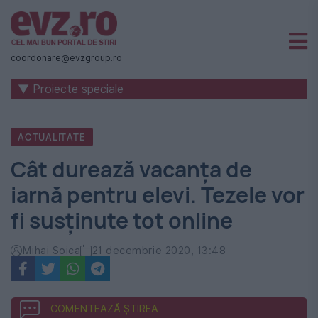
Știri
naționale
coordonare@evzgroup.ro
și
▼ Proiecte speciale
internaționale
|
ACTUALITATE
România
Cât durează vacanța de
-
iarnă pentru elevi. Tezele vor
Evenimentul
fi susținute tot online
Zilei
Mihai Soica
21 decembrie 2020, 13:48
COMENTEAZĂ ȘTIREA