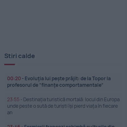
Stiri calde
00:20
-
Evoluția lui pește prăjit: de la Topor la
profesorul de ”finanțe comportamentale”
23:55
-
Destinația turistică mortală: locul din Europa
unde peste o sută de turiști își pierd viața în fiecare
an
23:46
-
Fermierii francezi schimbă culturile din