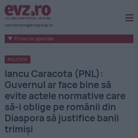
Știri
naționale
coordonare@evzgroup.ro
și
▼ Proiecte speciale
internaționale
|
POLITICA
România
Iancu Caracota (PNL):
-
Guvernul ar face bine să
Evenimentul
evite actele normative care
Zilei
să-i oblige pe românii din
Diaspora să justifice banii
trimiși