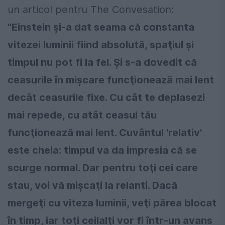
un articol pentru The Convesation
:
''Einstein şi-a dat seama că constanta
vitezei luminii fiind absolută, spaţiul şi
timpul nu pot fi la fel. Şi s-a dovedit că
ceasurile în mişcare funcţionează mai lent
decât ceasurile fixe. Cu cât te deplasezi
mai repede, cu atât ceasul tău
funcţionează mai lent. Cuvântul 'relativ'
este cheia: timpul va da impresia că se
scurge normal. Dar pentru toţi cei care
stau, voi vă mişcaţi la relanti. Dacă
mergeţi cu viteza luminii, veţi părea blocat
în timp, iar toţi ceilalţi vor fi într-un avans