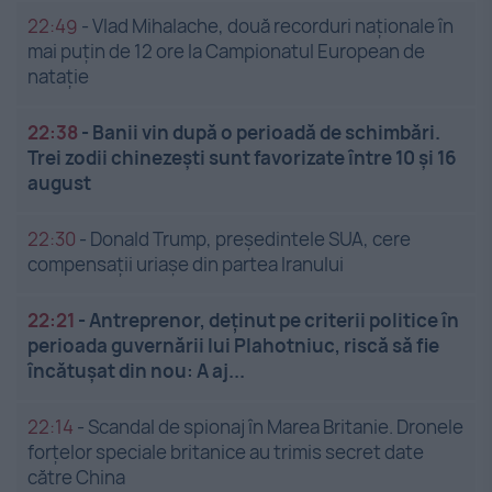
22:49
-
Vlad Mihalache, două recorduri naționale în
mai puțin de 12 ore la Campionatul European de
nataţie
22:38
-
Banii vin după o perioadă de schimbări.
Trei zodii chinezești sunt favorizate între 10 și 16
august
22:30
-
Donald Trump, președintele SUA, cere
compensații uriașe din partea Iranului
22:21
-
Antreprenor, deţinut pe criterii politice în
perioada guvernării lui Plahotniuc, riscă să fie
încătuşat din nou: A aj...
22:14
-
Scandal de spionaj în Marea Britanie. Dronele
forțelor speciale britanice au trimis secret date
către China