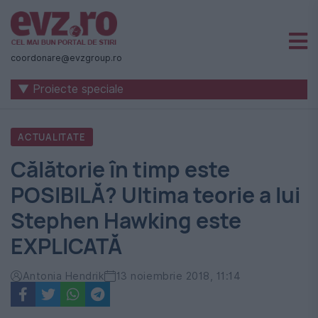
Știri
naționale
coordonare@evzgroup.ro
și
▼ Proiecte speciale
internaționale
|
ACTUALITATE
România
Călătorie în timp este
-
POSIBILĂ? Ultima teorie a lui
Evenimentul
Stephen Hawking este
Zilei
EXPLICATĂ
Antonia Hendrik
13 noiembrie 2018, 11:14