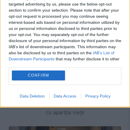
targeted advertising by us, please use the below opt-out
Recomandările noastre
section to confirm your selection. Please note that after your
opt-out request is processed you may continue seeing
interest-based ads based on personal information utilized by
us or personal information disclosed to third parties prior to
your opt-out. You may separately opt-out of the further
disclosure of your personal information by third parties on the
IAB’s list of downstream participants. This information may
also be disclosed by us to third parties on the
IAB’s List of
Downstream Participants
that may further disclose it to other
third parties.
CONFIRM
SOCIAL
Data Deletion
Data Access
Privacy Policy
„Zahăr” descoperit în spațiu. Ce legătură are
cu apariția vieții