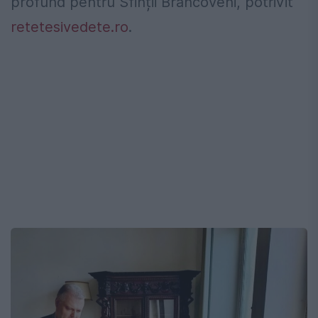
profund pentru Sfinții Brâncoveni, potrivit
retetesivedete.ro
.