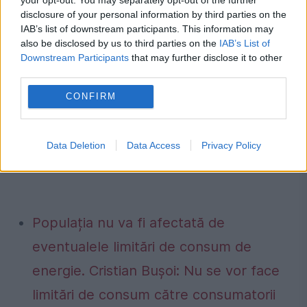
disclosure of your personal information by third parties on the
Mulțumiri au fost adresate și conducerii
IAB’s list of downstream participants. This information may
also be disclosed by us to third parties on the
IAB’s List of
Muzeului Național de Artă al României
Downstream Participants
that may further disclose it to other
third parties.
pentru colaborarea excelentă în predarea
CONFIRM
odoarelor în condiții optime, precum și
domnului Gelu Manea, care a jucat un rol
Data Deletion
Data Access
Privacy Policy
important în acest proces.
Populația nu va fi afectată de
eventualele limitări de consum de
energie. Cristian Bușoi: Nu se vor face
limitări de consum către consumatorii