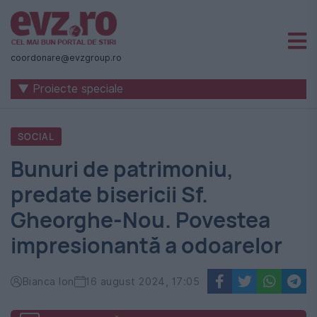
Știri
naționale
coordonare@evzgroup.ro
și
▼ Proiecte speciale
internaționale
|
SOCIAL
România
Bunuri de patrimoniu,
-
predate bisericii Sf.
Evenimentul
Gheorghe-Nou. Povestea
Zilei
impresionantă a odoarelor
Bianca Ion
16 august 2024, 17:05