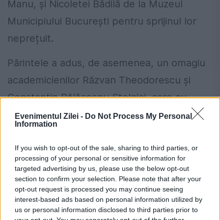
Manu, și Nicoletei Bădilă de la Muzeul
Municipiului București pentru sprijinul lor
neprețuit.
Părintele a adus, de asemenea, un omagiu
academicienilor Răzvan Theodorescu și
Constantin Bălăceanu Stolnici, care au
plecat la cele veșnice, dar care au susținut
Evenimentul Zilei -
Do Not Process My Personal
Information
de-a lungul anilor biserica ce simbolizează
demnitatea națională. Ernest Oberlander
If you wish to opt-out of the sale, sharing to third parties, or
processing of your personal or sensitive information for
Târnoveanu a fost menționat cu
targeted advertising by us, please use the below opt-out
section to confirm your selection. Please note that after your
recunoștință pentru readucerea candelei
opt-out request is processed you may continue seeing
istorice a Mariei Brâncoveanu în biserică, de
interest-based ads based on personal information utilized by
us or personal information disclosed to third parties prior to
la Muzeul Național de Istorie a României.
your opt-out. You may separately opt-out of the further