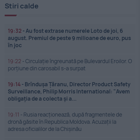
Stiri calde
19:32
-
Au fost extrase numerele Loto de joi, 6
august. Premiul de peste 9 milioane de euro, pus
în joc
19:22
-
Circulație îngreunată pe Bulevardul Eroilor. O
porțiune din carosabil s-a surpat
19:14
-
Brîndușa Țăranu, Director Product Safety
Surveillance, Philip Morris International: "Avem
obligația de a colecta și a...
19:11
-
Rusia reacționează, după fragmentele de
dronă găsite în Republica Moldova. Acuzații la
adresa oficialilor de la Chișinău