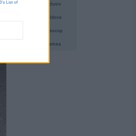
B’s List of
Exclusiv
Moldova
Horoscop
Vremea