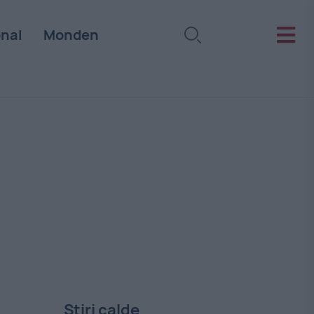
onal
Monden
Stiri calde