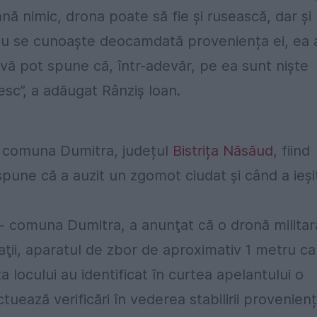
mnă nimic, drona poate să fie și rusească, dar și
 Nu se cunoaște deocamdată proveniența ei, ea 
, vă pot spune că, într-adevăr, pe ea sunt niște
sesc”, a adăugat Rânziș Ioan.
u, comuna Dumitra, județul
Bistrița Năsăud
, fiind
spune că a auzit un zgomot ciudat și când a ieși
u- comuna Dumitra, a anunţat că o dronă militar
aţii, aparatul de zbor de aproximativ 1 metru ca
ța locului au identificat în curtea apelantului o
uează verificări în vederea stabilirii provenienț