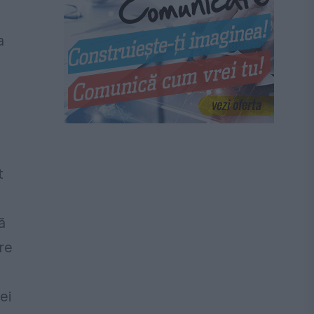
a
t
ă
re
ei