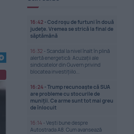
16:42
-
Cod roșu de furtuni în două
județe. Vremea se strică la final de
săptămână
16:32
-
Scandal la nivel înalt în plină
alertă energetică: Acuzații ale
sindicatelor din Guvern privind
blocatea investițiilo...
16:24
-
Trump recunoaște că SUA
are probleme cu stocurile de
muniții. Ce arme sunt tot mai greu
de înlocuit
16:14
-
Vești bune despre
Autostrada A8. Cum avansează