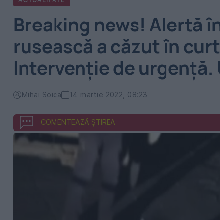
ACTUALITATE
Breaking news! Alertă î
rusească a căzut în cur
Intervenție de urgență
Mihai Soica
14 martie 2022, 08:23
COMENTEAZĂ ȘTIREA