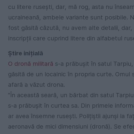
cu litere rusești, dar, mă rog, asta nu însea
ucraineană, ambele variante sunt posibile.
fost găsită căzută, nu avem alte detalii, dar
inscripții care cuprind litere din alfabetul ru
Știre inițială
O dronă militară
s-a prăbuşit în satul Tarpi
găsită de un localnic în propria curte. Omul 
afară a văzut drona.
”În această seară, un bărbat din satul Tarpi
s-a prăbuşit în curtea sa. Din primele inform
ar avea însemne rusești. Polițiștii ajunși la fa
aeronavă de mici dimensiuni (dronă). Se efect