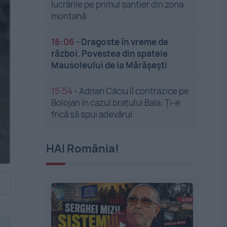
lucrările pe primul șantier din zona
montană
16:06
-
Dragoste în vreme de
război. Povestea din spatele
Mausoleului de la Mărășești
15:54
-
Adrian Câciu îl contrazice pe
Bolojan în cazul brațului Bala: Ți-e
frică să spui adevărul
HAI România!