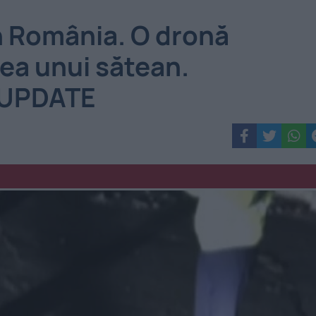
n România. O dronă
tea unui sătean.
. UPDATE