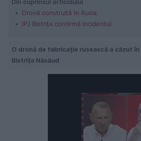
Din cuprinsul articolului
Dronă construită în Rusia
IPJ Bistrița confirmă incidentul
O dronă de fabricație rusească a căzut în 
Bistrița Năsăud