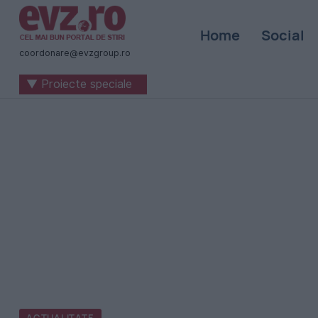
Știri
Home
Social
naționale
coordonare@evzgroup.ro
și
▼ Proiecte speciale
internaționale
|
România
-
Evenimentul
Zilei