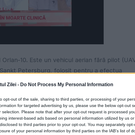
 Orlan-10. Este un vehicul aerian fără pilot (UA
 Sankt Petersburg, folosit pentru a efectua
uport pentru SAR și operațiuni de război ale
l Zilei -
Do Not Process My Personal Information
to opt-out of the sale, sharing to third parties, or processing of your per
ări, la prima examinare nu au fost găsite urme d
formation for targeted advertising by us, please use the below opt-out s
ar putea să genereze panică. Se fac verificări
r selection. Please note that after your opt-out request is processed y
eing interest-based ads based on personal information utilized by us or
 care a ajuns acolo, nu era prevăzută cu cameră
disclosed to third parties prior to your opt-out. You may separately opt-
losure of your personal information by third parties on the IAB’s list of
Rânziș Ioan, inspector IPJ Bistrița Năsăud potriv