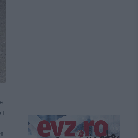
te
il
ii