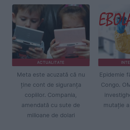
ACTUALITATE
INT
Meta este acuzată că nu
Epidemie f
ține cont de siguranța
Congo. OM
copiilor. Compania,
investigh
amendată cu sute de
mutație a
milioane de dolari