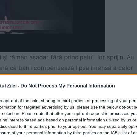
i și rămân așadar fără principalul lor sprijin. Au
mnă că banii compensează lipsa imensă a celor
l Zilei -
Do Not Process My Personal Information
e Psihiatrie Pediatrică al Spitalului Județean
to opt-out of the sale, sharing to third parties, or processing of your per
i care se prezintă în cadrul Compartimentului 
formation for targeted advertising by us, please use the below opt-out s
r selection. Please note that after your opt-out request is processed y
intre aceștia, în jur de 10% suferă de depresie
eing interest-based ads based on personal information utilized by us or
pe.
disclosed to third parties prior to your opt-out. You may separately opt-
losure of your personal information by third parties on the IAB’s list of