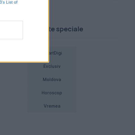
B’s List of
e
Proiecte speciale
SmartDigi
 că
Exclusiv
Moldova
Horoscop
Vremea