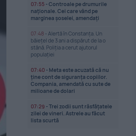
07:55
-
Controale pe drumurile
naționale. Cei care vând pe
marginea șoselei, amendați
07:48
-
Alertă în Constanța. Un
băiețel de 3 ani a dispărut de la o
stână. Poliția a cerut ajutorul
populației
07:40
-
Meta este acuzată că nu
ține cont de siguranța copiilor.
Compania, amendată cu sute de
milioane de dolari
07:29
-
Trei zodii sunt răsfățatele
zilei de vineri. Astrele au făcut
lista scurtă