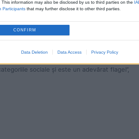
. This information may also be disclosed by us to third parties on the
IA
pariția la copil și la adolescent a unei tragedii,
Participants
that may further disclose it to other third parties.
 ce mama și tata, sau ambii părinți au plecat, d
ul dintre părinte este plecat, celălalt părinte
CONFIRM
mă responsabilitatea, este și mamă și tată în
t afectați în egală măsură. Depresia este boala
Data Deletion
Data Access
Privacy Policy
 principala cauză de dizabilitate în lume pentru
ategoriile sociale și este un adevărat flagel”,