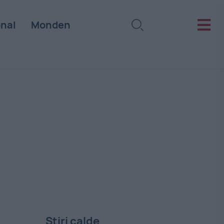
onal
Monden
Stiri calde