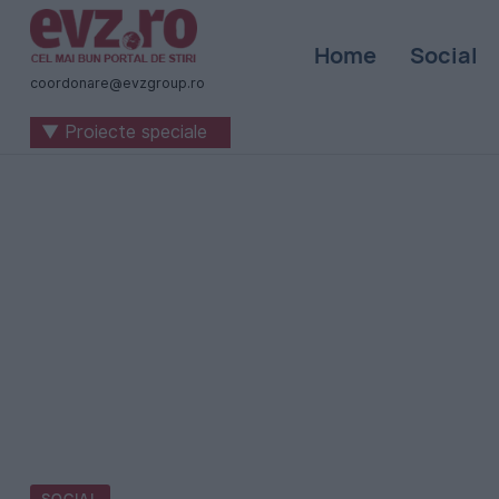
Știri
Home
Social
naționale
coordonare@evzgroup.ro
și
▼ Proiecte speciale
internaționale
|
România
-
Evenimentul
Zilei