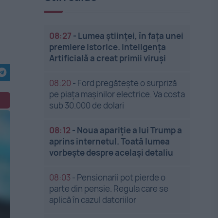
08:27
-
Lumea științei, în fața unei
premiere istorice. Inteligența
Artificială a creat primii viruși
08:20
-
Ford pregătește o surpriză
pe piața mașinilor electrice. Va costa
sub 30.000 de dolari
08:12
-
Noua apariție a lui Trump a
aprins internetul. Toată lumea
vorbește despre același detaliu
08:03
-
Pensionarii pot pierde o
parte din pensie. Regula care se
aplică în cazul datoriilor