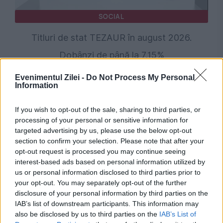
SOCIAL
Titluri de stat TEZAUR în august 2026.
Dobânzi de până la 7,15%
Evenimentul Zilei -
Do Not Process My Personal
Information
If you wish to opt-out of the sale, sharing to third parties, or
processing of your personal or sensitive information for
targeted advertising by us, please use the below opt-out
section to confirm your selection. Please note that after your
opt-out request is processed you may continue seeing
interest-based ads based on personal information utilized by
us or personal information disclosed to third parties prior to
POLITICA
your opt-out. You may separately opt-out of the further
disclosure of your personal information by third parties on the
PSD cere activarea mecanismului european
IAB’s list of downstream participants. This information may
also be disclosed by us to third parties on the
IAB’s List of
de urgență pentru energie și susține