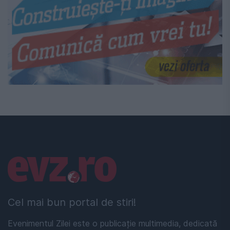
Linkuri utile
Cel mai bun portal de stiri!
Evenimentul Zilei este o publicație multimedia, dedicată