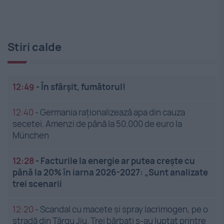
Stiri calde
12:49
-
În sfârșit, fumătorul!
12:40
-
Germania raționalizează apa din cauza
secetei. Amenzi de până la 50.000 de euro la
München
12:28
-
Facturile la energie ar putea crește cu
până la 20% în iarna 2026-2027: „Sunt analizate
trei scenarii
12:20
-
Scandal cu macete și spray lacrimogen, pe o
stradă din Târgu Jiu. Trei bărbați s-au luptat printre