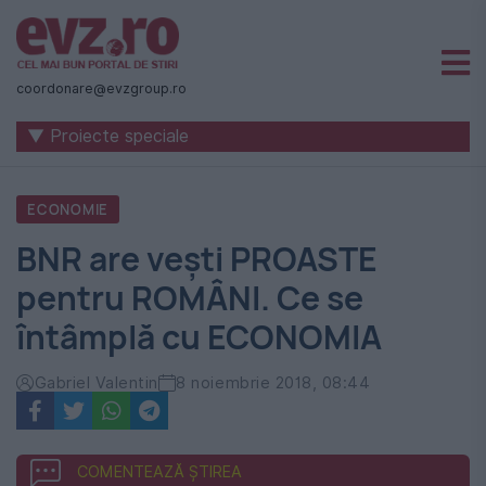
Știri
naționale
coordonare@evzgroup.ro
și
▼ Proiecte speciale
internaționale
|
ECONOMIE
România
BNR are vești PROASTE
-
pentru ROMÂNI. Ce se
Evenimentul
întâmplă cu ECONOMIA
Zilei
Gabriel Valentin
8 noiembrie 2018, 08:44
COMENTEAZĂ ȘTIREA