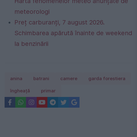
Harta fenomenelor meteo anunțate de
meteorologi
Preț carburanți, 7 august 2026.
Schimbarea apărută înainte de weekend
la benzinării
anina
batrani
camere
garda forestiera
îngheață
primar