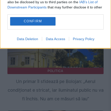
menținerea centralelor pe cărbune. Critici la
also be disclosed by us to third parties on the
IAB’s List of
Downstream Participants
that may further disclose it to other
adresa lui Bolojan
third parties.
CONFIRM
Data Deletion
Data Access
Privacy Policy
POLITICA
Un primar îl sfidează pe Bolojan: „Aerul
condiționat e stricat, iar iluminatul public nu va
fi închis. Nu am ce măsuri să iau”