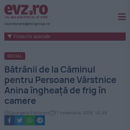
Știri
naționale
coordonare@evzgroup.ro
și
▼ Proiecte speciale
internaționale
|
SOCIAL
România
Bătrânii de la Căminul
-
pentru Persoane Vârstnice
Evenimentul
Anina îngheață de frig în
Zilei
camere
Georgeta Petrovici
17 noiembrie 2018, 14:48