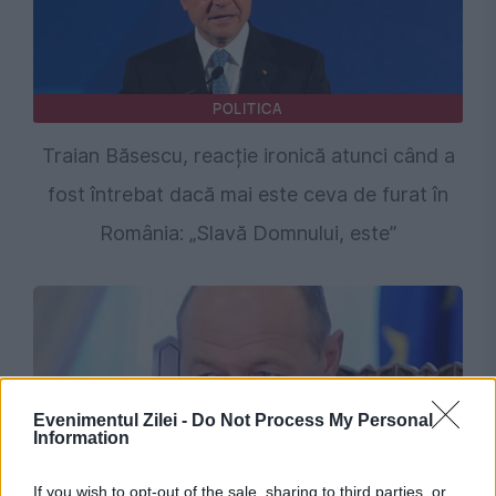
POLITICA
Traian Băsescu, reacție ironică atunci când a
fost întrebat dacă mai este ceva de furat în
România: „Slavă Domnului, este”
Evenimentul Zilei -
Do Not Process My Personal
Information
If you wish to opt-out of the sale, sharing to third parties, or