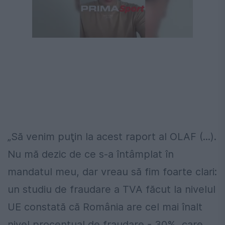
Următorul videoclip în 4
Anulează
„Să venim puţin la acest raport al OLAF (...).
Nu mă dezic de ce s-a întâmplat în
mandatul meu, dar vreau să fim foarte clari:
un studiu de fraudare a TVA făcut la nivelul
UE constată că România are cel mai înalt
nivel procentual de fraudare - 30%, care