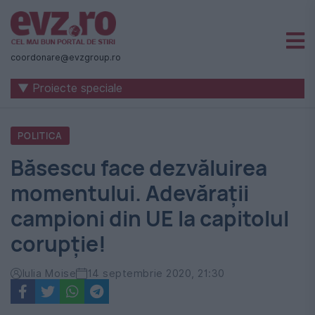
Știri
naționale
coordonare@evzgroup.ro
și
▼ Proiecte speciale
internaționale
|
POLITICA
România
Băsescu face dezvăluirea
-
momentului. Adevărații
Evenimentul
campioni din UE la capitolul
Zilei
corupție!
Iulia Moise
14 septembrie 2020, 21:30