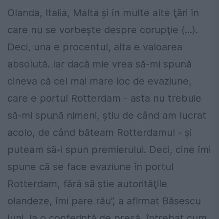
Olanda, Italia, Malta şi în multe alte ţări în
care nu se vorbeşte despre corupţie (...).
Deci, una e procentul, alta e valoarea
absolută. Iar dacă mie vrea să-mi spună
cineva că cel mai mare loc de evaziune,
care e portul Rotterdam - asta nu trebuie
să-mi spună nimeni, ştiu de când am lucrat
acolo, de când băteam Rotterdamul - şi
puteam să-i spun premierului. Deci, cine îmi
spune că se face evaziune în portul
Rotterdam, fără să ştie autorităţile
olandeze, îmi pare rău”, a afirmat Băsescu
luni, la o conferinţă de presă, întrebat cum