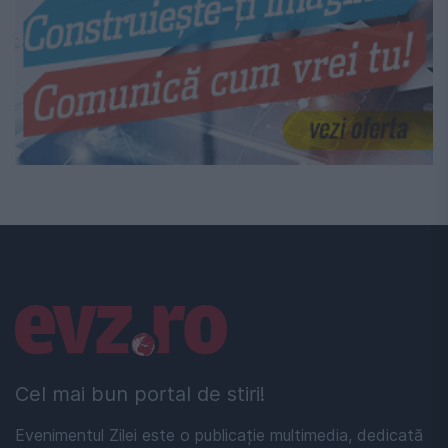
Linkuri utile
Cel mai bun portal de stiri!
Evenimentul Zilei este o publicație multimedia, dedicată