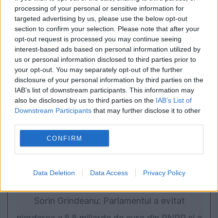
POLITICA
processing of your personal or sensitive information for
targeted advertising by us, please use the below opt-out
Traian Băsescu consideră că Ilie Bolojan
section to confirm your selection. Please note that after your
opt-out request is processed you may continue seeing
trebuie să refacă alianța cu PSD: „Țara e mai
interest-based ads based on personal information utilized by
importantă decât orgoliul”
us or personal information disclosed to third parties prior to
your opt-out. You may separately opt-out of the further
disclosure of your personal information by third parties on the
IAB’s list of downstream participants. This information may
also be disclosed by us to third parties on the
IAB’s List of
Downstream Participants
that may further disclose it to other
third parties.
CONFIRM
Data Deletion
Data Access
Privacy Policy
POLITICA
Sorin Grindeanu: Parlamentul a evitat
pierderea a 5,8 miliarde de euro din PNRR și a