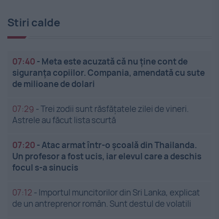
Stiri calde
07:40
-
Meta este acuzată că nu ține cont de
siguranța copiilor. Compania, amendată cu sute
de milioane de dolari
07:29
-
Trei zodii sunt răsfățatele zilei de vineri.
Astrele au făcut lista scurtă
07:20
-
Atac armat într-o școală din Thailanda.
Un profesor a fost ucis, iar elevul care a deschis
focul s-a sinucis
07:12
-
Importul muncitorilor din Sri Lanka, explicat
de un antreprenor român. Sunt destul de volatili