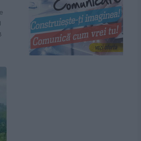
le
l
8