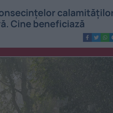
onsecințelor calamitățilo
ră. Cine beneficiază