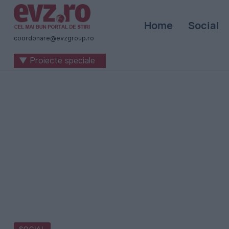
Știri
Home
Social
naționale
coordonare@evzgroup.ro
și
▼ Proiecte speciale
internaționale
|
România
-
Evenimentul
Zilei