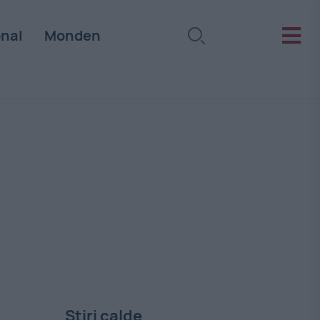
onal
Monden
Stiri calde