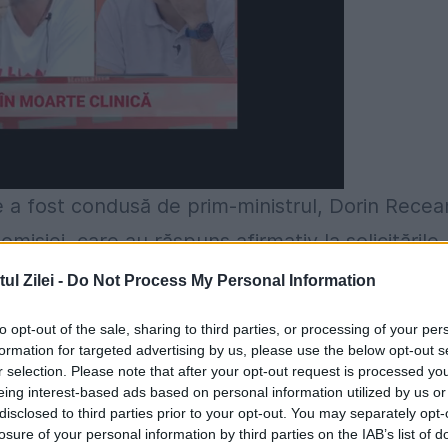
e a fost condusă de prim-ministrul, Dorin Recea
siei, care au răspuns afirmativ la solicitările
l Zilei -
Do Not Process My Personal Information
tervenție al
Guvernului
. Cea mai mare parte din
to opt-out of the sale, sharing to third parties, or processing of your per
formation for targeted advertising by us, please use the below opt-out s
secințelor calamităților naturale.
r selection. Please note that after your opt-out request is processed y
eing interest-based ads based on personal information utilized by us or
ești afectat de arșiță
disclosed to third parties prior to your opt-out. You may separately opt-
losure of your personal information by third parties on the IAB’s list of