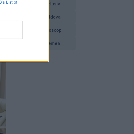
B’s List of
Exclusiv
Moldova
Horoscop
Vremea