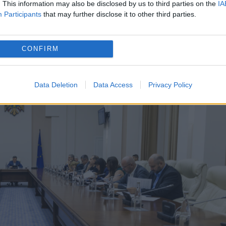
satul Costești, raionul Ialoveni, deteriorat de
. This information may also be disclosed by us to third parties on the
IA
Participants
that may further disclose it to other third parties.
,1 mii de lei (circa 192 mii de euro).
CONFIRM
Data Deletion
Data Access
Privacy Policy