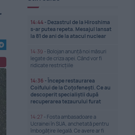
r
14:44
-
Dezastrul de la Hiroshima
s-ar putea repeta. Mesajul lansat
la 81 de ani de la atacul nuclear
14:39
-
Bolojan anunță noi măsuri
legate de criza apei. Când vor fi
ridicate restricțiile
14:36
-
Începe restaurarea
Coifului de la Coțofenești. Ce au
descoperit specialiștii după
recuperarea tezaurului furat
14:27
-
Fosta ambasadoare a
Ucrainei în SUA, anchetată pentru
îmbogățire ilegală. Ce avere ar fi