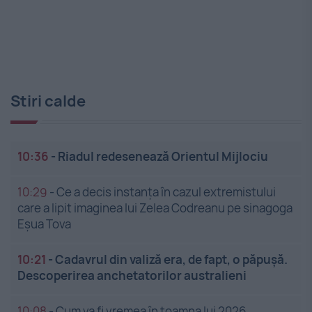
Stiri calde
10:36
-
Riadul redesenează Orientul Mijlociu
10:29
-
Ce a decis instanța în cazul extremistului
care a lipit imaginea lui Zelea Codreanu pe sinagoga
Eșua Tova
10:21
-
Cadavrul din valiză era, de fapt, o păpușă.
Descoperirea anchetatorilor australieni
10:08
-
Cum va fi vremea în toamna lui 2026.