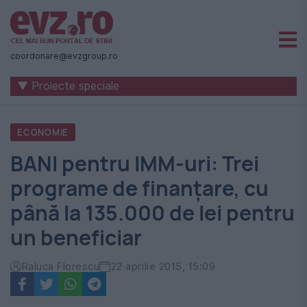
Știri
naționale
coordonare@evzgroup.ro
și
▼ Proiecte speciale
internaționale
|
ECONOMIE
România
BANI pentru IMM-uri: Trei
-
programe de finanțare, cu
Evenimentul
până la 135.000 de lei pentru
Zilei
un beneficiar
Raluca Florescu
22 aprilie 2015, 15:09