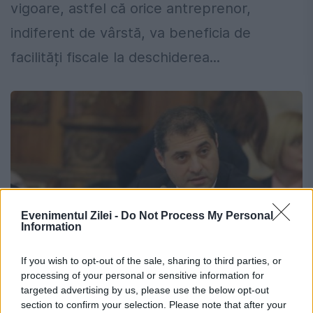
vigoare, astfel că orice antreprenor,
indiferent de vârstă, va beneficia de
facilități fiscale la deschiderea...
Evenimentul Zilei -
Do Not Process My Personal
Information
If you wish to opt-out of the sale, sharing to third parties, or
processing of your personal or sensitive information for
Au fost eliminate taxele pentru
targeted advertising by us, please use the below opt-out
debutanții în afaceri, indiferent de
section to confirm your selection. Please note that after your