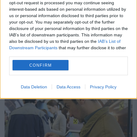
opt-out request is processed you may continue seeing
vârstă
interest-based ads based on personal information utilized by
us or personal information disclosed to third parties prior to
11 IUNIE 2014
your opt-out. You may separately opt-out of the further
disclosure of your personal information by third parties on the
Orice român, indiferent de vârstă, care nu a
IAB’s list of downstream participants. This information may
mai avut o afacere şi doreste să îşi
also be disclosed by us to third parties on the
IAB’s List of
Downstream Participants
that may further disclose it to other
deschidă propria microîntreprindere o
third parties.
poate face în mod gratuit, în baza legii
CONFIRM
pentru stimularea...
Data Deletion
Data Access
Privacy Policy