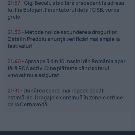
21:57
-
Gigi Becali, atac fără precedent la adresa
lui Ilie Bolojan. Finanțatorul de la FCSB, vorbe
grele
21:50
-
Metode noi de ascundere a drogurilor.
Cătălin Predoiu anunță verificări mai ample la
festivaluri
21:40
-
Aproape 3 din 10 mașini din România apar
fără RCA activ. Cine plătește când șoferul
vinovat nu e asigurat
21:31
-
Dunărea scade mai repede decât
estimările. Dragajele continuă în zonele critice
de la Cernavodă