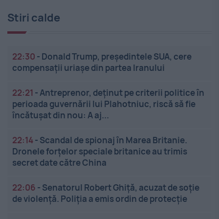
Stiri calde
22:30
-
Donald Trump, președintele SUA, cere
compensații uriașe din partea Iranului
22:21
-
Antreprenor, deţinut pe criterii politice în
perioada guvernării lui Plahotniuc, riscă să fie
încătuşat din nou: A aj...
22:14
-
Scandal de spionaj în Marea Britanie.
Dronele forțelor speciale britanice au trimis
secret date către China
22:06
-
Senatorul Robert Ghiță, acuzat de soție
de violență. Poliția a emis ordin de protecție