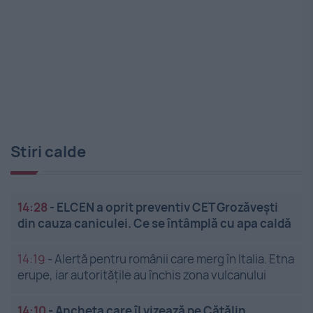
Stiri calde
14:28
-
ELCEN a oprit preventiv CET Grozăveşti
din cauza caniculei. Ce se întâmplă cu apa caldă
14:19
-
Alertă pentru românii care merg în Italia. Etna
erupe, iar autoritățile au închis zona vulcanului
14:10
-
Ancheta care îl vizează pe Cătălin