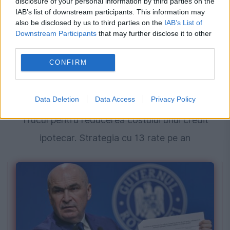
disclosure of your personal information by third parties on the
IAB’s list of downstream participants. This information may
also be disclosed by us to third parties on the
IAB’s List of
Downstream Participants
that may further disclose it to other
third parties.
CONFIRM
SOCIAL
Data Deletion
Data Access
Privacy Policy
Trucul pentru reducerea costului unui credit
ipotecar. Strategia cu 13 rate pe an