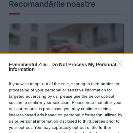
Recomandările noastre
Evenimentul Zilei -
Do Not Process My Personal
Information
SOCIAL
If you wish to opt-out of the sale, sharing to third parties, or
processing of your personal or sensitive information for
Credite de sute de milioane de euro, în
targeted advertising by us, please use the below opt-out
section to confirm your selection. Please note that after your
așteptare din cauza problemelor de la ANCPI.
opt-out request is processed you may continue seeing
interest-based ads based on personal information utilized by
Mii de cumpărători, afectați
us or personal information disclosed to third parties prior to
your opt-out. You may separately opt-out of the further