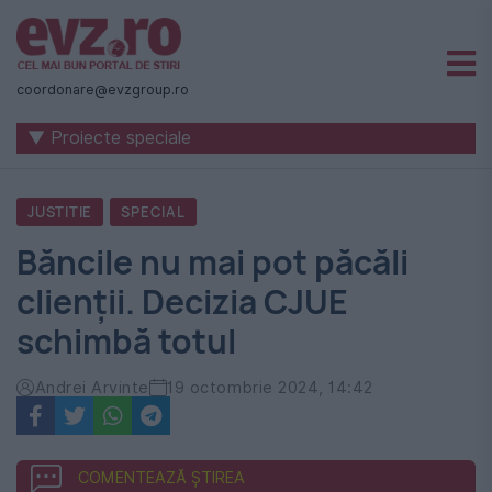
Știri
naționale
coordonare@evzgroup.ro
și
▼ Proiecte speciale
internaționale
|
JUSTITIE
SPECIAL
România
Băncile nu mai pot păcăli
-
clienții. Decizia CJUE
Evenimentul
schimbă totul
Zilei
Andrei Arvinte
19 octombrie 2024, 14:42
COMENTEAZĂ ȘTIREA