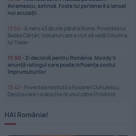
Avramescu, extinsă. Fosta lui parteneră a lansat
noi acuzații
13:59
-
A mers 43 de zile până la Roma. Povestea lui
Badea Cârțan, ciobanul care a vrut să vadă Columna
lui Traian
13:50
-
Zi decisivă pentru România. Moody’s
anunță ratingul care poate influența costul
împrumuturilor
13:42
-
Povestea neștiută a Roxanei Ciuhulescu.
Decizia care i-a deschis drumul către ProMotor
HAI România!