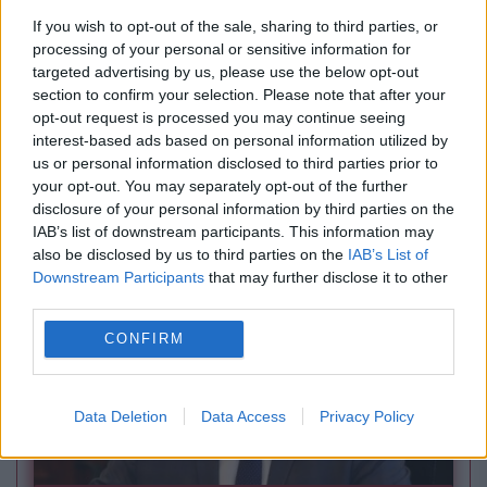
If you wish to opt-out of the sale, sharing to third parties, or
processing of your personal or sensitive information for
targeted advertising by us, please use the below opt-out
section to confirm your selection. Please note that after your
opt-out request is processed you may continue seeing
interest-based ads based on personal information utilized by
SPORT
us or personal information disclosed to third parties prior to
your opt-out. You may separately opt-out of the further
Chirilă, debut de coșmar la CS Dinamo. După
disclosure of your personal information by third parties on the
1-2 a venit și un sec 1-5 cu CSM Slatina
IAB’s list of downstream participants. This information may
also be disclosed by us to third parties on the
IAB’s List of
Downstream Participants
that may further disclose it to other
third parties.
CONFIRM
Data Deletion
Data Access
Privacy Policy