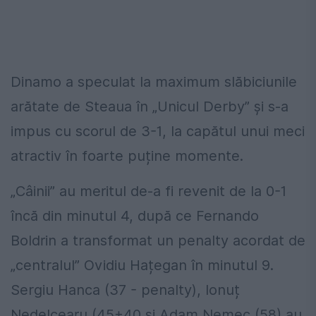
Dinamo a speculat la maximum slăbiciunile
arătate de Steaua în „Unicul Derby” și s-a
impus cu scorul de 3-1, la capătul unui meci
atractiv în foarte puține momente.
„Câinii” au meritul de-a fi revenit de la 0-1
încă din minutul 4, după ce Fernando
Boldrin a transformat un penalty acordat de
„centralul” Ovidiu Hațegan în minutul 9.
Sergiu Hanca (37 - penalty), Ionuț
Nedelcearu (45+40 și Adam Nemec (58) au