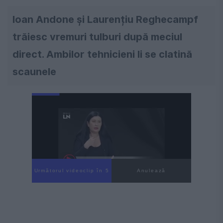
Ioan Andone și Laurențiu Reghecampf
trăiesc vremuri tulburi după meciul
direct. Ambilor tehnicieni li se clatină
scaunele
Următorul videoclip în 4
Anulează