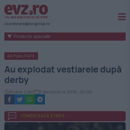
Știri
naționale
coordonare@evzgroup.ro
și
▼ Proiecte speciale
internaționale
|
ACTUALITATE
România
Au explodat vestiarele după
-
derby
Evenimentul
Zilei
Andrei Călin
2 decembrie 2016, 00:00
COMENTEAZĂ ȘTIREA