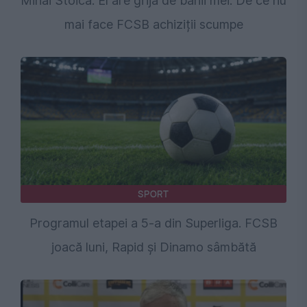
Mihai Stoica: El are grijă de banii mei. De ce nu
mai face FCSB achiziții scumpe
SPORT
Programul etapei a 5-a din Superliga. FCSB
joacă luni, Rapid și Dinamo sâmbătă