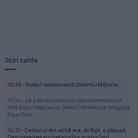
Stiri calde
10:36
-
Riadul redesenează Orientul Mijlociu
10:29
-
Ce a decis instanța în cazul extremistului
care a lipit imaginea lui Zelea Codreanu pe sinagoga
Eșua Tova
10:21
-
Cadavrul din valiză era, de fapt, o păpușă.
Descoperirea anchetatorilor australieni