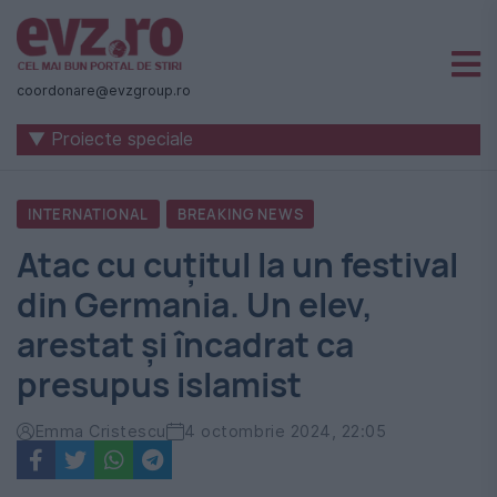
Știri
naționale
coordonare@evzgroup.ro
și
▼ Proiecte speciale
internaționale
|
INTERNATIONAL
BREAKING NEWS
România
Atac cu cuțitul la un festival
-
din Germania. Un elev,
Evenimentul
arestat și încadrat ca
Zilei
presupus islamist
Emma Cristescu
4 octombrie 2024, 22:05