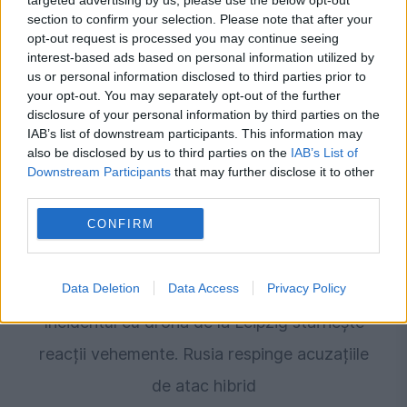
targeted advertising by us, please use the below opt-out
section to confirm your selection. Please note that after your
Atac rusesc asupra Kievului. Un copil se
opt-out request is processed you may continue seeing
numără printre victime
interest-based ads based on personal information utilized by
us or personal information disclosed to third parties prior to
your opt-out. You may separately opt-out of the further
disclosure of your personal information by third parties on the
IAB’s list of downstream participants. This information may
also be disclosed by us to third parties on the
IAB’s List of
Downstream Participants
that may further disclose it to other
third parties.
CONFIRM
INTERNATIONAL
Data Deletion
Data Access
Privacy Policy
Incidentul cu drona de la Leipzig stârnește
reacții vehemente. Rusia respinge acuzațiile
de atac hibrid