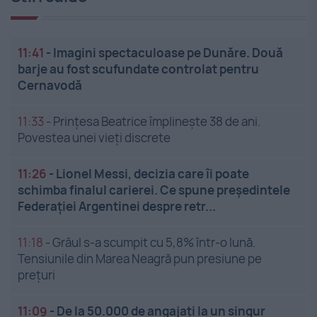
11:41
-
Imagini spectaculoase pe Dunăre. Două
barje au fost scufundate controlat pentru
Cernavodă
11:33
-
Prințesa Beatrice împlinește 38 de ani.
Povestea unei vieți discrete
11:26
-
Lionel Messi, decizia care îi poate
schimba finalul carierei. Ce spune președintele
Federației Argentinei despre retr...
11:18
-
Grâul s-a scumpit cu 5,8% într-o lună.
Tensiunile din Marea Neagră pun presiune pe
prețuri
11:09
-
De la 50.000 de angajați la un singur