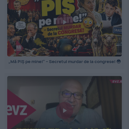
„Mă PIȘ pe mine!” – Secretul murdar de la congrese! 😳