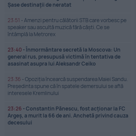
Șase destinații de neratat
23:51
-
Amenzi pentru călătorii STB care vorbesc pe
speaker sau ascultă muzică fără căști. Ce se
întâmplă la Metrorex
23:40
-
Înmormântare secretă la Moscova: Un
general rus, presupusă victimă în tentativa de
asasinat asupra lui Aleksandr Ceiko
23:36
-
Opoziția încearcă suspendarea Maiei Sandu.
Președinta spune că în spatele demersului se află
interesele Kremlinului
23:26
-
Constantin Pănescu, fost acționar la FC
Argeș, a murit la 66 de ani. Anchetă privind cauza
decesului