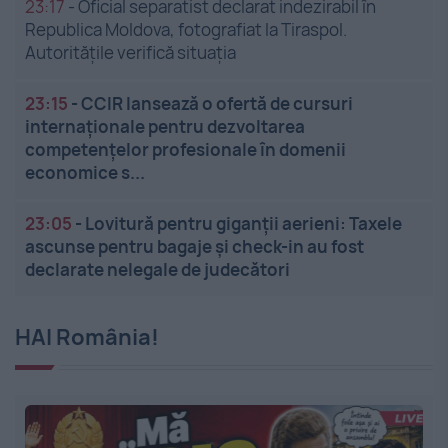
23:17
-
Oficial separatist declarat indezirabil în
Republica Moldova, fotografiat la Tiraspol.
Autoritățile verifică situația
23:15
-
CCIR lansează o ofertă de cursuri
internaționale pentru dezvoltarea
competențelor profesionale în domenii
economice s...
23:05
-
Lovitură pentru giganții aerieni: Taxele
ascunse pentru bagaje și check-in au fost
declarate nelegale de judecători
HAI România!