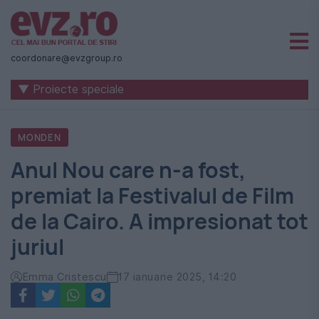
Știri
naționale
coordonare@evzgroup.ro
și
▼ Proiecte speciale
internaționale
|
MONDEN
România
Anul Nou care n-a fost,
-
premiat la Festivalul de Film
Evenimentul
de la Cairo. A impresionat tot
Zilei
juriul
Emma Cristescu
17 ianuarie 2025, 14:20