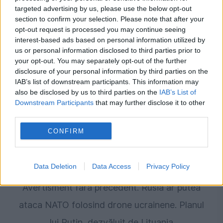
Decizia luată de Maia Sandu după
targeted advertising by us, please use the below opt-out
section to confirm your selection. Please note that after your
amenințările din spațiul aerian al Republicii
opt-out request is processed you may continue seeing
interest-based ads based on personal information utilized by
Moldova: „Pericolul este real”
us or personal information disclosed to third parties prior to
your opt-out. You may separately opt-out of the further
disclosure of your personal information by third parties on the
IAB’s list of downstream participants. This information may
also be disclosed by us to third parties on the
IAB’s List of
Downstream Participants
that may further disclose it to other
third parties.
CONFIRM
INTERNATIONAL
Data Deletion
Data Access
Privacy Policy
Avertisment fără precedent. Rusia ar putea
ataca NATO folosind drone ucrainene. Planul
lui Putin, dezvăluit de Lituania