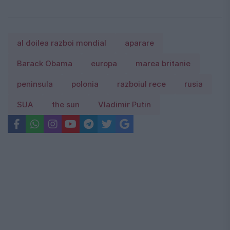
al doilea razboi mondial
aparare
Barack Obama
europa
marea britanie
peninsula
polonia
razboiul rece
rusia
SUA
the sun
Vladimir Putin