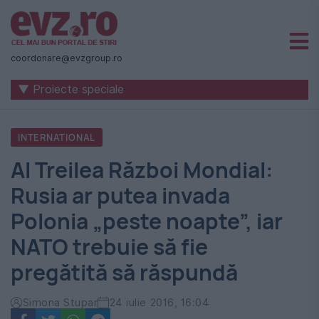
Știri
naționale
coordonare@evzgroup.ro
și
▼ Proiecte speciale
internaționale
|
INTERNATIONAL
România
Al Treilea Război Mondial:
-
Rusia ar putea invada
Evenimentul
Polonia „peste noapte”, iar
Zilei
NATO trebuie să fie
pregătită să răspundă
Simona Stupar
24 iulie 2016, 16:04