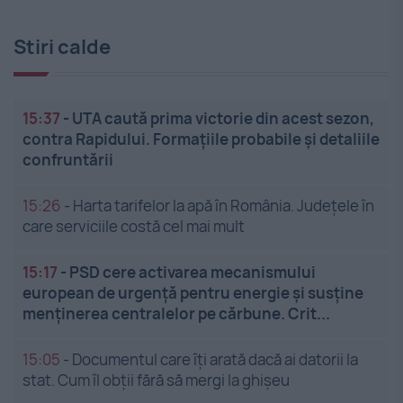
Stiri calde
15:37
-
UTA caută prima victorie din acest sezon,
contra Rapidului. Formațiile probabile și detaliile
confruntării
15:26
-
Harta tarifelor la apă în România. Județele în
care serviciile costă cel mai mult
15:17
-
PSD cere activarea mecanismului
european de urgență pentru energie și susține
menținerea centralelor pe cărbune. Crit...
15:05
-
Documentul care îți arată dacă ai datorii la
stat. Cum îl obții fără să mergi la ghișeu