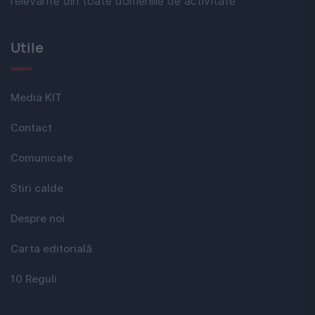
relevante din toate domeniile de activitate
Utile
Media KIT
Contact
Comunicate
Stiri calde
Despre noi
Carta editorială
10 Reguli