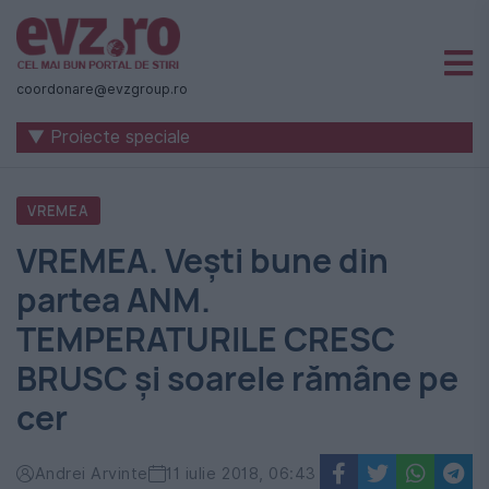
Știri
naționale
coordonare@evzgroup.ro
și
▼ Proiecte speciale
internaționale
|
VREMEA
România
VREMEA. Vești bune din
-
partea ANM.
Evenimentul
TEMPERATURILE CRESC
Zilei
BRUSC și soarele rămâne pe
cer
Andrei Arvinte
11 iulie 2018, 06:43