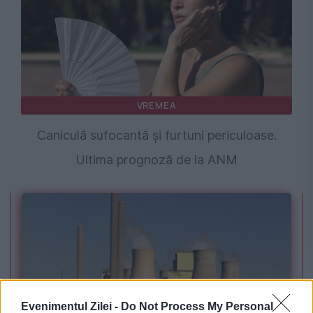
VREMEA
Caniculă sufocantă și furtuni periculoase.
Ultima prognoză de la ANM
Evenimentul Zilei -
Do Not Process My Personal