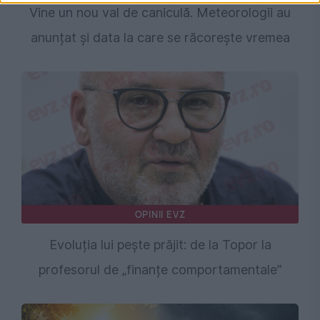
Vine un nou val de caniculă. Meteorologii au
anunțat și data la care se răcorește vremea
OPINII EVZ
Evoluția lui pește prăjit: de la Topor la
profesorul de „finanțe comportamentale”