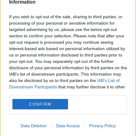
Information
POLITICA
If you wish to opt-out of the sale, sharing to third parties, or
PSD cere activarea mecanismului european
processing of your personal or sensitive information for
targeted advertising by us, please use the below opt-out
de urgență pentru energie și susține
section to confirm your selection. Please note that after your
menținerea centralelor pe cărbune. Critici la
opt-out request is processed you may continue seeing
interest-based ads based on personal information utilized by
adresa lui Bolojan
us or personal information disclosed to third parties prior to
your opt-out. You may separately opt-out of the further
disclosure of your personal information by third parties on the
IAB’s list of downstream participants. This information may
also be disclosed by us to third parties on the
IAB’s List of
Downstream Participants
that may further disclose it to other
third parties.
CONFIRM
Data Deletion
Data Access
Privacy Policy
VREMEA