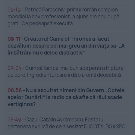
09:19
-
Petrică Paraschiv, primul român campion
mondial la box profesionist, a ajuns din nou după
gratii. Ce pedeapsă execută
09:11
-
Creatorul Game of Thrones a făcut
dezvăluiri despre cel mai greu an din viața sa: „A
îmbătrâni nu e deloc distractiv”
09:04
-
Cum să faci cel mai bun sos pentru friptura
de porc. Ingredientul care îi dă o aromă deosebită
08:56
-
Nu a ascultat nimeni din Guvern „Cotele
apelor Dunării” la radio ca să afle că râul scade
vertiginos?
08:49
-
Cazul Cătălin Avramescu. Fosta lui
parteneră explică de ce a sesizat DIICOT și DGASPC