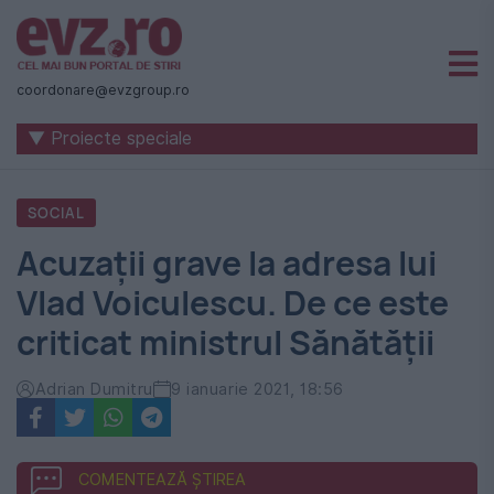
Știri
naționale
coordonare@evzgroup.ro
și
▼ Proiecte speciale
internaționale
|
SOCIAL
România
Acuzații grave la adresa lui
-
Vlad Voiculescu. De ce este
Evenimentul
criticat ministrul Sănătății
Zilei
Adrian Dumitru
9 ianuarie 2021, 18:56
COMENTEAZĂ ȘTIREA