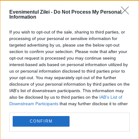
Evenimentul Zilei -
Do Not Process My Personal
Information
If you wish to opt-out of the sale, sharing to third parties, or
processing of your personal or sensitive information for
targeted advertising by us, please use the below opt-out
section to confirm your selection. Please note that after your
opt-out request is processed you may continue seeing
SOCIAL
interest-based ads based on personal information utilized by
us or personal information disclosed to third parties prior to
Scandalul Pfizer continuă. Alexandru
your opt-out. You may separately opt-out of the further
Rogobete, către Vlad Voiculescu: Aveți tupeu
disclosure of your personal information by third parties on the
IAB’s list of downstream participants. This information may
să vorbiți de trădare de țară?
also be disclosed by us to third parties on the
IAB’s List of
Downstream Participants
that may further disclose it to other
third parties.
CONFIRM