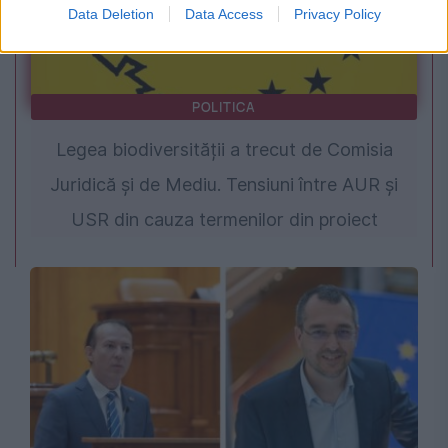
Data Deletion
Data Access
Privacy Policy
POLITICA
Legea biodiversității a trecut de Comisia
Juridică și de Mediu. Tensiuni între AUR și
USR din cauza termenilor din proiect