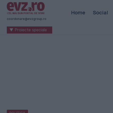
Știri
Home
Social
naționale
coordonare@evzgroup.ro
și
▼ Proiecte speciale
internaționale
|
România
-
Evenimentul
Zilei