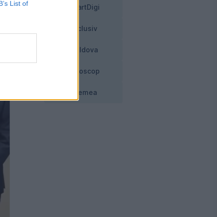
B’s List of
SmartDigi
Exclusiv
Moldova
Horoscop
Vremea