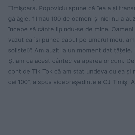
Timișoara. Popoviciu spune că “ea a și trans
gălăgie, filmau 100 de oameni și nici nu a au
începe să cânte lipindu-se de mine. Oameni
văzut că își punea capul pe umărul meu, am l
solistei)”. Am auzit la un moment dat țâțele. 
Știam că acest cântec va apărea oricum. De 
cont de Tik Tok că am stat undeva cu ea și m
cei 100", a spus vicepreședintele CJ Timiș, 