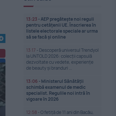
13:23
-
AEP pregătește noi reguli
pentru cetățenii UE. Înscrierea în
listele electorale speciale ar urma
să se facă și online
13:17
-
Descoperă universul Trendyol
la UNTOLD 2026: colecții capsulă
dezvoltate cu vedete, experiențe
de beauty și branduri ...
13:06
-
Ministerul Sănătății
schimbă examenul de medic
specialist. Regulile noi intră în
vigoare în 2026
12:58
-
O fetiță de 11 ani din Bacău,