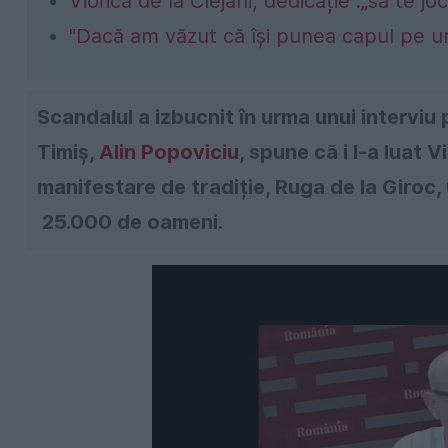
Viorica de la Clejani, dedicație :„să te joci
"Dacă am văzut că își punea capul pe u
Scandalul a izbucnit în urma unui interviu
Timiș,
Alin Popoviciu
, spune că i l-a luat V
manifestare de tradiție, Ruga de la Giroc
25.000 de oameni.