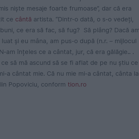
mis niște mesaje foarte frumoase”, dar că era
zit ce
cântă
artista. “Dintr-o dată, o s-o vedeți,
 buni, ce era să fac, să fug? Să plâng? Dacă a
uat și eu mâna, am pus-o după (n.r. – mijlocul
N-am înțeles ce a cântat, jur, că era gălăgie
..
.
ce să mă ascund să se fi aflat de pe nu știu ce
i-a cântat mie. Că nu mie mi-a cântat, cânta la
Alin Popoviciu, conform
tion.ro