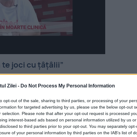
te joci cu țâțâlii”
 i-a dedicat vicepreședintelui CJ Timiș o
melodi
l Zilei -
Do Not Process My Personal Information
 apare versul: „să te joci cu țâțâlii”. După ac
onsabil de instituțiile de cultură din județ, a
to opt-out of the sale, sharing to third parties, or processing of your per
formation for targeted advertising by us, please use the below opt-out s
ea intim, a fost catalogat derapaj.Vicele apare 
r selection. Please note that after your opt-out request is processed y
i. Viorica de la Clejani e cu capul pe umerii
eing interest-based ads based on personal information utilized by us or
disclosed to third parties prior to your opt-out. You may separately opt-
losure of your personal information by third parties on the IAB’s list of