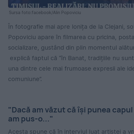
Sursa foto:facebook/Alin Popoviciu
În fotografie mai apre Ionița de la Clejani, so
Popoviciu apare în filmarea cu pricina, post
socializare, gustând din plin momentul alătur
explică faptul că “în Banat, tradițiile nu sun
una dintre cele mai frumoase expresii ale iden
comuniune”.
"Dacă am văzut că își punea capul
am pus-o..."
Acesta spune că în interviul luat artistei a v