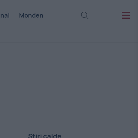
onal
Monden
Stiri calde