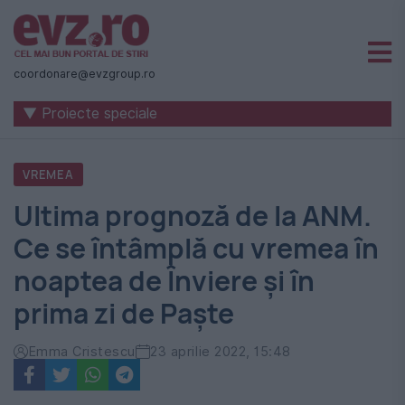
Știri
naționale
coordonare@evzgroup.ro
și
▼ Proiecte speciale
internaționale
|
VREMEA
România
Ultima prognoză de la ANM.
-
Ce se întâmplă cu vremea în
Evenimentul
noaptea de Înviere și în
Zilei
prima zi de Paște
Emma Cristescu
23 aprilie 2022, 15:48