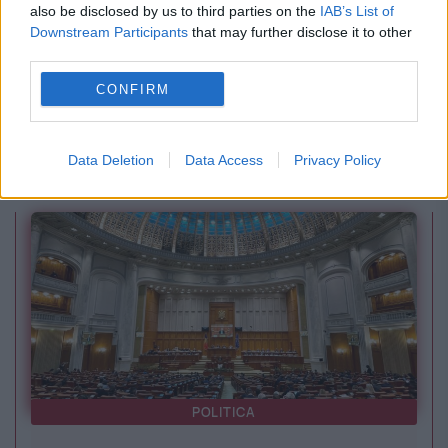
also be disclosed by us to third parties on the
IAB’s List of
Downstream Participants
that may further disclose it to other
third parties.
VREMEA
CONFIRM
Caniculă sufocantă și furtuni violente în
Data Deletion
Data Access
Privacy Policy
București. Prognoza specială emisă de ANM
POLITICA