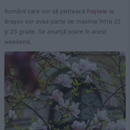
Românii
care vor
să
petreacă
Paștele
la
Brașov vor avea
parte
de maxime
între
22
și
23 grade. Se
anunță
soare
în
acest
weekend.