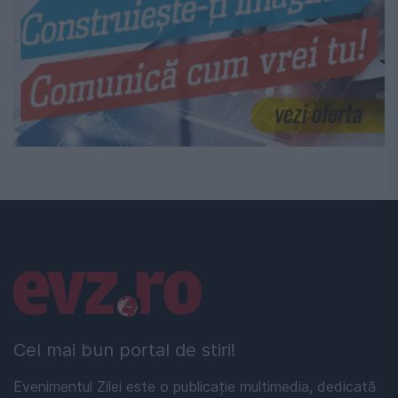
Linkuri utile
Cel mai bun portal de stiri!
Evenimentul Zilei este o publicație multimedia, dedicată