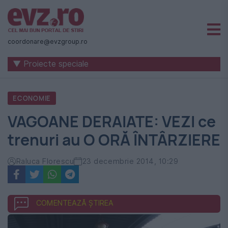
Știri
naționale
coordonare@evzgroup.ro
și
▼ Proiecte speciale
internaționale
|
ECONOMIE
România
VAGOANE DERAIATE: VEZI ce
-
trenuri au O ORĂ ÎNTÂRZIERE
Evenimentul
Zilei
Raluca Florescu
23 decembrie 2014, 10:29
COMENTEAZĂ ȘTIREA