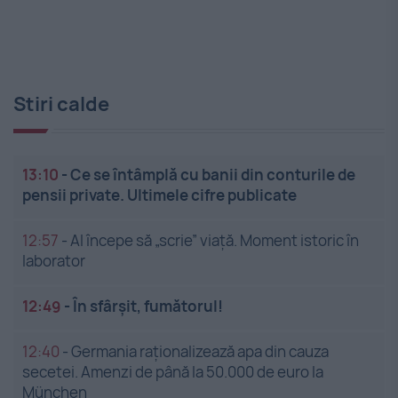
Stiri calde
13:10
-
Ce se întâmplă cu banii din conturile de
pensii private. Ultimele cifre publicate
12:57
-
AI începe să „scrie” viață. Moment istoric în
laborator
12:49
-
În sfârșit, fumătorul!
12:40
-
Germania raționalizează apa din cauza
secetei. Amenzi de până la 50.000 de euro la
München