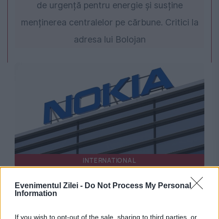
de urgență pentru energie și susține
menținerea centralelor pe cărbune. Critici la
adresa lui Bolojan
INTERNATIONAL
Mărirea și decăderea Nokia. Cum a ajuns
Evenimentul Zilei -
Do Not Process My Personal
Information
gigantul de 30% din piața mondială o simplă
amintire
If you wish to opt-out of the sale, sharing to third parties, or