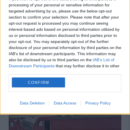
processing of your personal or sensitive information for
targeted advertising by us, please use the below opt-out
section to confirm your selection. Please note that after your
opt-out request is processed you may continue seeing
interest-based ads based on personal information utilized by
us or personal information disclosed to third parties prior to
your opt-out. You may separately opt-out of the further
disclosure of your personal information by third parties on the
IAB’s list of downstream participants. This information may
also be disclosed by us to third parties on the
IAB’s List of
Downstream Participants
that may further disclose it to other
SOCIAL
third parties.
Scurgeri de GPL la un tren de marfă din
CONFIRM
Constanța. Mersul trenurilor a fost afectat
Data Deletion
Data Access
Privacy Policy