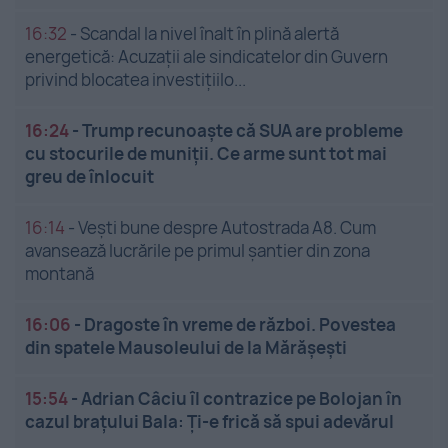
16:32
-
Scandal la nivel înalt în plină alertă
energetică: Acuzații ale sindicatelor din Guvern
privind blocatea investițiilo...
16:24
-
Trump recunoaște că SUA are probleme
cu stocurile de muniții. Ce arme sunt tot mai
greu de înlocuit
16:14
-
Vești bune despre Autostrada A8. Cum
avansează lucrările pe primul șantier din zona
montană
16:06
-
Dragoste în vreme de război. Povestea
din spatele Mausoleului de la Mărășești
15:54
-
Adrian Câciu îl contrazice pe Bolojan în
cazul brațului Bala: Ți-e frică să spui adevărul