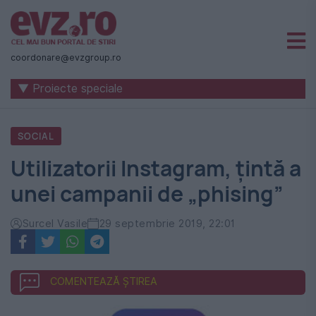
Știri
naționale
coordonare@evzgroup.ro
și
▼ Proiecte speciale
internaționale
|
SOCIAL
România
Utilizatorii Instagram, țintă a
-
unei campanii de „phising”
Evenimentul
Zilei
Surcel Vasile
29 septembrie 2019, 22:01
COMENTEAZĂ ȘTIREA