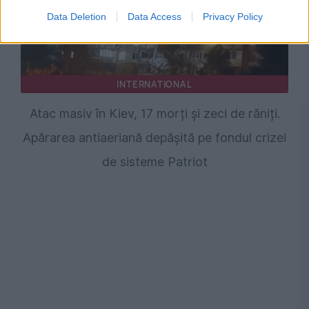
Data Deletion
Data Access
Privacy Policy
INTERNATIONAL
Atac masiv în Kiev, 17 morți și zeci de răniți.
Apărarea antiaeriană depășită pe fondul crizei
de sisteme Patriot