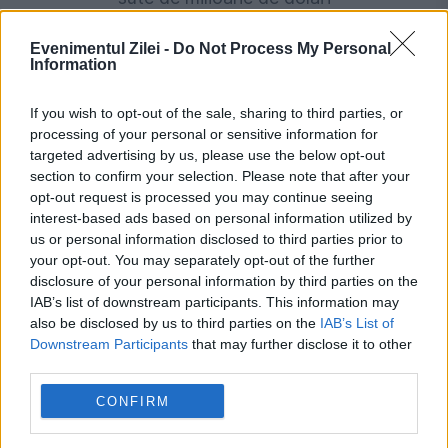
Evenimentul Zilei -
Do Not Process My Personal
Information
If you wish to opt-out of the sale, sharing to third parties, or
processing of your personal or sensitive information for
targeted advertising by us, please use the below opt-out
section to confirm your selection. Please note that after your
opt-out request is processed you may continue seeing
interest-based ads based on personal information utilized by
us or personal information disclosed to third parties prior to
INTERNATIONAL
your opt-out. You may separately opt-out of the further
disclosure of your personal information by third parties on the
Dezastrul de la Hiroshima s-ar putea repeta.
IAB’s list of downstream participants. This information may
Mesajul lansat la 81 de ani de la atacul nuclear
also be disclosed by us to third parties on the
IAB’s List of
Downstream Participants
that may further disclose it to other
third parties.
CONFIRM