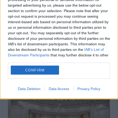
targeted advertising by us, please use the below opt-out
section to confirm your selection. Please note that after your
opt-out request is processed you may continue seeing
interest-based ads based on personal information utilized by
us or personal information disclosed to third parties prior to
your opt-out. You may separately opt-out of the further
disclosure of your personal information by third parties on the
IAB’s list of downstream participants. This information may
also be disclosed by us to third parties on the
IAB’s List of
Downstream Participants
that may further disclose it to other
POLITICA
third parties.
Sorin Grindeanu: Parlamentul a evitat
CONFIRM
pierderea a 5,8 miliarde de euro din PNRR și a
deblocat 16,7 miliarde din SAFE
Data Deletion
Data Access
Privacy Policy