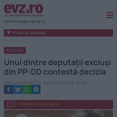
Știri
naționale
coordonare@evzgroup.ro
și
▼ Proiecte speciale
internaționale
|
POLITICA
România
Unul dintre deputaţii excluşi
-
din PP-DD contestă decizia
Evenimentul
Zilei
Roxana Preda
4 decembrie 2014, 12:45
COMENTEAZĂ ȘTIREA