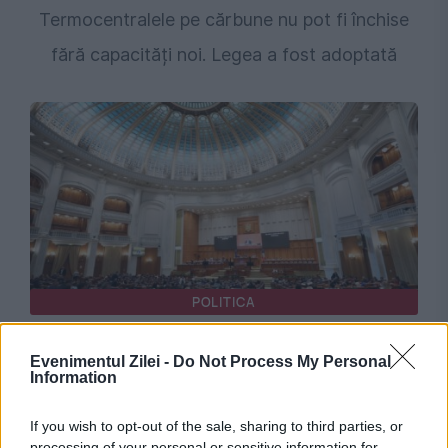
Termocentralele pe cărbune nu pot fi închise
fără capacități noi. Legea a fost adoptată
POLITICA
Parlamentul dezbate strategia de care depind
Evenimentul Zilei -
Do Not Process My Personal
Information
aproape un miliard de euro din PNRR. PSD
anunță că nu o susține „în orb”
If you wish to opt-out of the sale, sharing to third parties, or
processing of your personal or sensitive information for