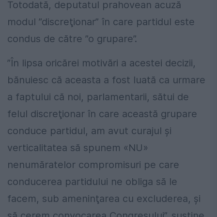
Totodată, deputatul prahovean acuză
modul ”discreţionar” în care partidul este
condus de către ”o grupare”.
”În lipsa oricărei motivări a acestei decizii,
bănuiesc că aceasta a fost luată ca urmare
a faptului că noi, parlamentarii, sătui de
felul discreţionar în care această grupare
conduce partidul, am avut curajul şi
verticalitatea să spunem «NU»
nenumăratelor compromisuri pe care
conducerea partidului ne obliga să le
facem, sub ameninţarea cu excluderea, şi
să cerem convocarea Congresului”, susţine