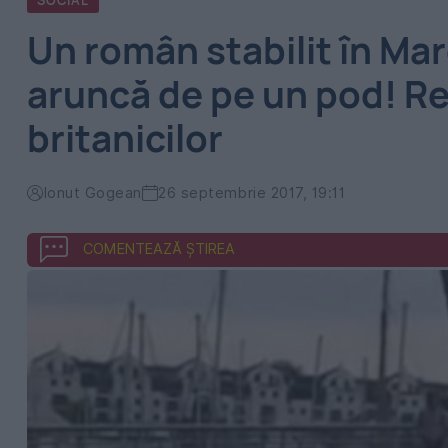
SOCIAL
Un român stabilit în Ma
aruncă de pe un pod! 
britanicilor
Ionut Gogean
26 septembrie 2017, 19:11
COMENTEAZĂ ȘTIREA