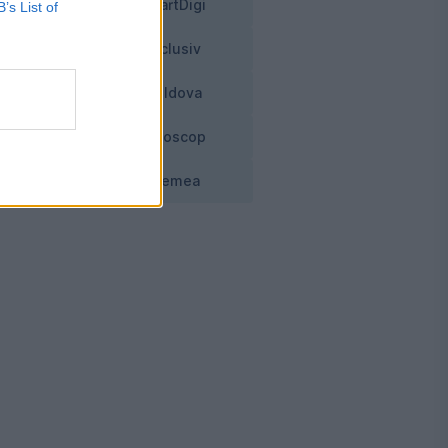
SmartDigi
B’s List of
și
Exclusiv
Moldova
r,
Horoscop
Vremea