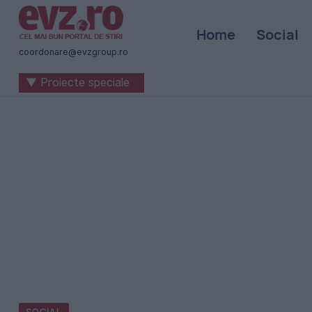
Știri
Home
Social
naționale
coordonare@evzgroup.ro
și
▼ Proiecte speciale
internaționale
|
România
-
Evenimentul
Zilei