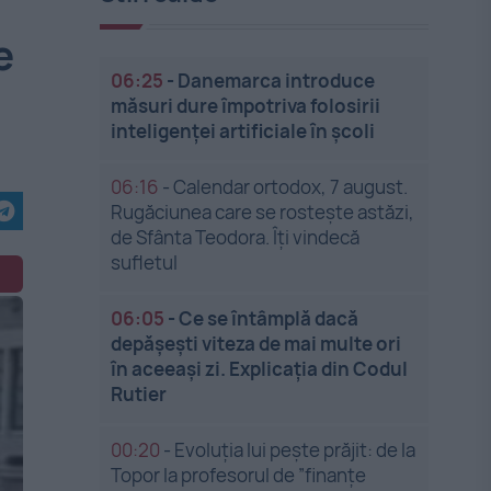
e
06:25
-
Danemarca introduce
măsuri dure împotriva folosirii
inteligenței artificiale în școli
06:16
-
Calendar ortodox, 7 august.
Rugăciunea care se rostește astăzi,
de Sfânta Teodora. Îți vindecă
sufletul
06:05
-
Ce se întâmplă dacă
depășești viteza de mai multe ori
în aceeași zi. Explicația din Codul
Rutier
00:20
-
Evoluția lui pește prăjit: de la
Topor la profesorul de ”finanțe