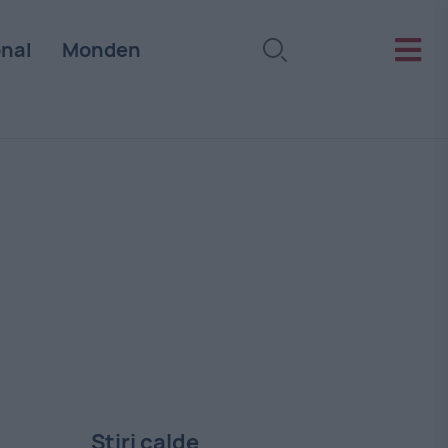
onal
Monden
Stiri calde