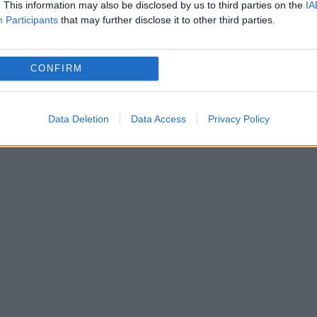
. This information may also be disclosed by us to third parties on the
IA
otesteze. S-a urcat pe podul Pero, din Bristol, 
Participants
that may further disclose it to other third parties.
 i se va rezolva problema.
CONFIRM
a fost primită cu entuziasm în rândul britanicilo
Data Deletion
Data Access
Privacy Policy