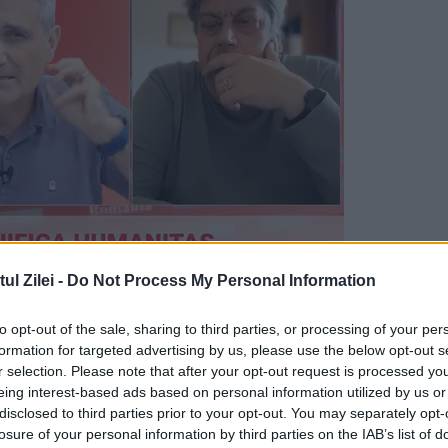
l Zilei -
Do Not Process My Personal Information
unde locuia, iar acesta s-a răzbunat pe el și l-a
to opt-out of the sale, sharing to third parties, or processing of your per
formation for targeted advertising by us, please use the below opt-out s
r selection. Please note that after your opt-out request is processed y
 i s-a spus că nu poate intra în apartament pentr
eing interest-based ads based on personal information utilized by us or
disclosed to third parties prior to your opt-out. You may separately opt-
losure of your personal information by third parties on the IAB’s list of