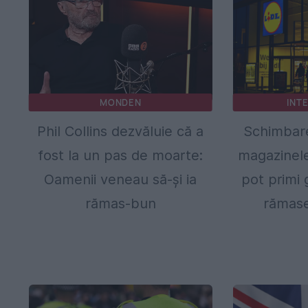
MONDEN
INT
Phil Collins dezvăluie că a
Schimbare
fost la un pas de moarte:
magazinele 
Oamenii veneau să-și ia
pot primi 
rămas-bun
rămas