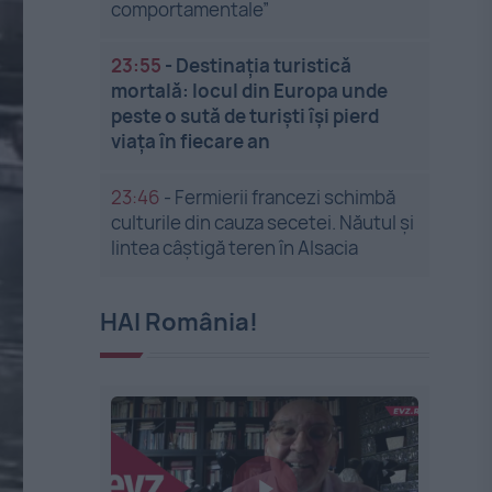
comportamentale”
23:55
-
Destinația turistică
mortală: locul din Europa unde
peste o sută de turiști își pierd
viața în fiecare an
23:46
-
Fermierii francezi schimbă
culturile din cauza secetei. Năutul și
lintea câștigă teren în Alsacia
HAI România!