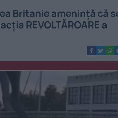
rea Britanie amenință că s
Reacția REVOLTĂROARE a