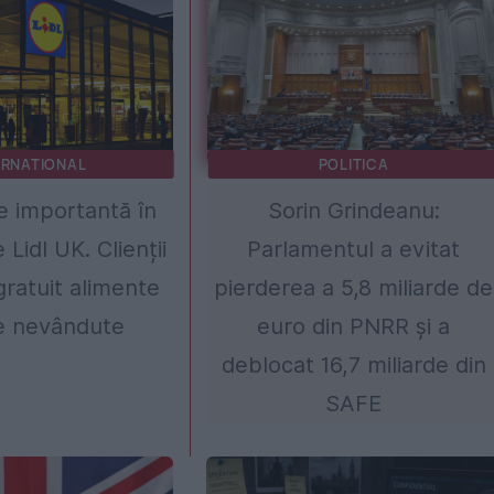
ERNATIONAL
POLITICA
 importantă în
Sorin Grindeanu:
Lidl UK. Clienții
Parlamentul a evitat
gratuit alimente
pierderea a 5,8 miliarde de
e nevândute
euro din PNRR și a
deblocat 16,7 miliarde din
SAFE