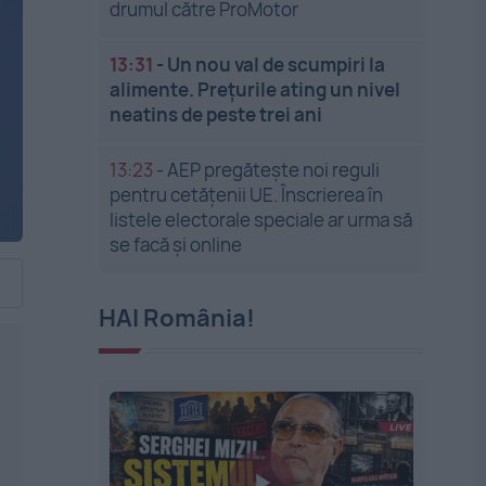
drumul către ProMotor
13:31
-
Un nou val de scumpiri la
alimente. Prețurile ating un nivel
neatins de peste trei ani
13:23
-
AEP pregătește noi reguli
pentru cetățenii UE. Înscrierea în
listele electorale speciale ar urma să
se facă și online
HAI România!