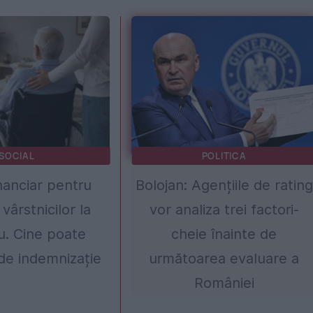
SOCIAL
POLITICA
inanciar pentru
Bolojan: Agențiile de rating
 vârstnicilor la
vor analiza trei factori-
iu. Cine poate
cheie înainte de
de indemnizație
următoarea evaluare a
României