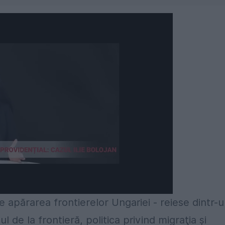
de apărarea frontierelor Ungariei - reiese dintr-
l de la frontieră, politica privind migraţia şi