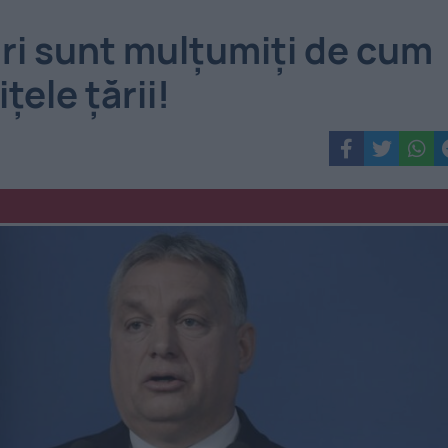
uri sunt mulţumiţi de cum
țele țării!