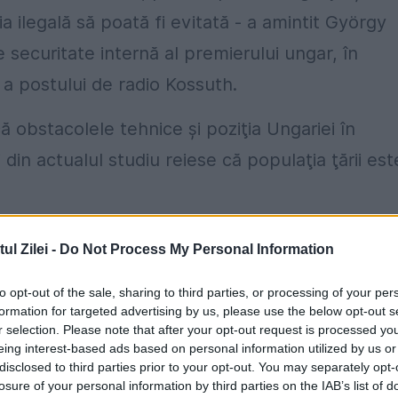
ia ilegală să poată fi evitată - a amintit György
 securitate internă al premierului ungar, în
a postului de radio Kossuth.
ă obstacolele tehnice şi poziţia Ungariei în
şi din actualul studiu reiese că populaţia ţării est
bleme de securitate internă al premierului ungar
l Zilei -
Do Not Process My Personal Information
ub o continuă presiune politică şi, de fapt, toa
to opt-out of the sale, sharing to third parties, or processing of your per
ent împotriva Guvernului ungar, împotriva politic
formation for targeted advertising by us, please use the below opt-out s
a cotelor obligatorii, precum şi construirea
r selection. Please note that after your opt-out request is processed y
eing interest-based ads based on personal information utilized by us or
buie să precizăm că în întreaga Europă, în mai
disclosed to third parties prior to your opt-out. You may separately opt-
losure of your personal information by third parties on the IAB’s list of
i la frontiere. Acţiunea care are un număr mare 