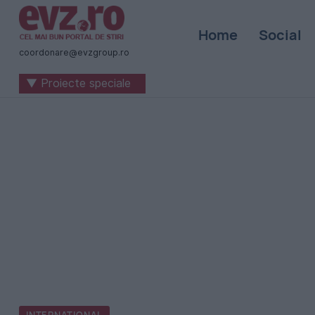
Știri
Home
Social
naționale
coordonare@evzgroup.ro
și
▼ Proiecte speciale
internaționale
|
România
-
Evenimentul
Zilei