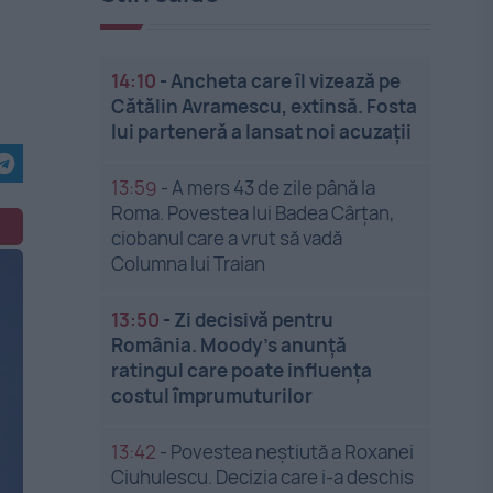
14:10
-
Ancheta care îl vizează pe
Cătălin Avramescu, extinsă. Fosta
lui parteneră a lansat noi acuzații
13:59
-
A mers 43 de zile până la
Roma. Povestea lui Badea Cârțan,
ciobanul care a vrut să vadă
Columna lui Traian
13:50
-
Zi decisivă pentru
România. Moody’s anunță
ratingul care poate influența
costul împrumuturilor
13:42
-
Povestea neștiută a Roxanei
Ciuhulescu. Decizia care i-a deschis