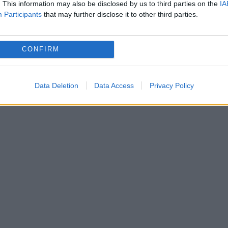
. This information may also be disclosed by us to third parties on the
IA
tă nu numai de populaţia ungară, ci şi de toţi ce
Participants
that may further disclose it to other third parties.
e imigraţiei ilegale masive, aceia depun efortur
or guverne", notează Rador.
CONFIRM
Data Deletion
Data Access
Privacy Policy