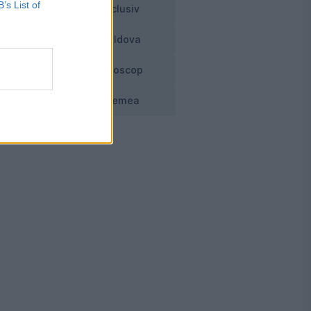
B’s List of
Exclusiv
i
Moldova
i
Horoscop
Vremea