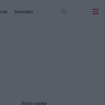
onal
Monden
Stiri calde