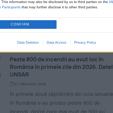
. This information may also be disclosed by us to third parties on the
IA
Participants
that may further disclose it to other third parties.
CONFIRM
e
Data Deletion
Data Access
Privacy Policy
i
Peste 800 de incendii au avut loc în
România în primele zile din 2026. Date
UNSAR
i
27 IANUARIE 2026
În primele două săptămâni din luna ianuarie
în România s-au produs peste 800 de
incendii, dintre care mai mult de 500 au