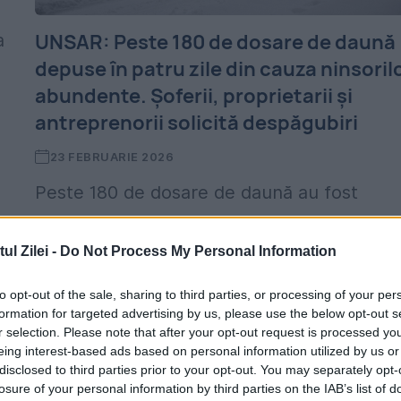
UNSAR: Peste 180 de dosare de daună
a
depuse în patru zile din cauza ninsoril
abundente. Șoferii, proprietarii și
antreprenorii solicită despăgubiri
23 FEBRUARIE 2026
Peste 180 de dosare de daună au fost
depuse în patru zile în România din cauza
l Zilei -
Do Not Process My Personal Information
ninsorilor abundente, potrivit UNSAR.
Organizația recomandă verificarea polițelo
to opt-out of the sale, sharing to third parties, or processing of your per
formation for targeted advertising by us, please use the below opt-out s
de asigurare și notificarea rapidă a...
r selection. Please note that after your opt-out request is processed y
eing interest-based ads based on personal information utilized by us or
disclosed to third parties prior to your opt-out. You may separately opt-
losure of your personal information by third parties on the IAB’s list of