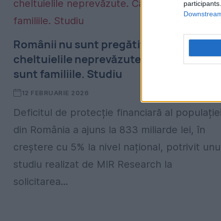
participants
Downstream 
Românii nu sunt pregătiți pentru
cheltuielile neprevăzute. Cât de expus
sunt familiile. Studiu
12 FEBRUARIE 2026
Deficitul de protecție financiară al populație
din România a ajuns la 833 miliarde lei, în
creștere cu 5% la nivel național, potrivit unu
studiu realizat de MIR Research la
solicitarea...