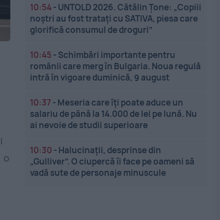
10:54
-
UNTOLD 2026. Cătălin Țone: „Copiii
noștri au fost tratați cu SATIVA, piesa care
glorifică consumul de droguri”
10:45
-
Schimbări importante pentru
românii care merg în Bulgaria. Noua regulă
intră în vigoare duminică, 9 august
10:37
-
Meseria care îți poate aduce un
salariu de până la 14.000 de lei pe lună. Nu
ai nevoie de studii superioare
i
10:30
-
Halucinații, desprinse din
 o
„Gulliver”. O ciupercă îi face pe oameni să
vadă sute de personaje minuscule