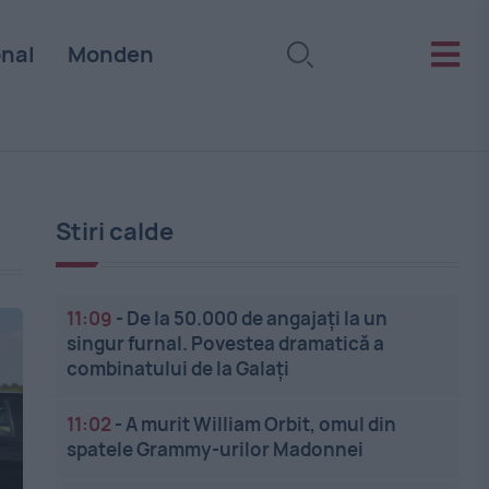
onal
Monden
Stiri calde
11:09
-
De la 50.000 de angajați la un
singur furnal. Povestea dramatică a
combinatului de la Galați
11:02
-
A murit William Orbit, omul din
spatele Grammy-urilor Madonnei