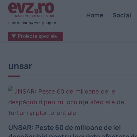
Știri
Home
Social
naționale
coordonare@evzgroup.ro
și
▼ Proiecte speciale
internaționale
|
România
unsar
-
Evenimentul
Zilei
UNSAR: Peste 60 de milioane de lei
despăgubiri pentru locuinţe afectate d