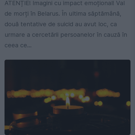
ATENȚIE! Imagini cu impact emoțional! Val
de morți în Belarus. În ultima săptămână,
două tentative de suicid au avut loc, ca
urmare a cercetării persoanelor în cauză în
ceea ce...