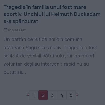
Tragedie în familia unui fost mare
sportiv. Unchiul lui Helmuth Duckadam
s-a spânzurat
17 MAI 2021
Un bătrân de 83 de ani din comuna
arădeană Șagu s-a sinucis. Tragedia a fost
sesizat de vecinii bătrânului, iar pompierii
voluntari deși au intervenit rapid nu au
putut să...
«
»
1
2
3
4
5