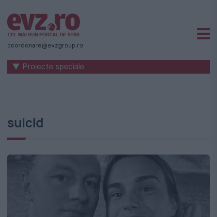
Știri
naționale
coordonare@evzgroup.ro
și
▼ Proiecte speciale
internaționale
|
România
suicid
-
Evenimentul
Zilei