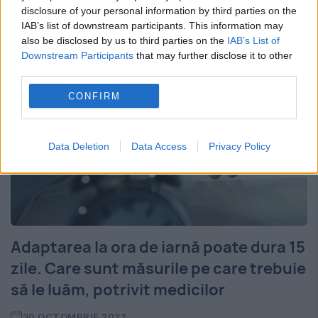
disclosure of your personal information by third parties on the
informațiilor, bărbatul în vârstă...
IAB’s list of downstream participants. This information may
also be disclosed by us to third parties on the
IAB’s List of
Downstream Participants
that may further disclose it to other
third parties.
CONFIRM
Data Deletion
Data Access
Privacy Policy
Adaptarea la ora de iarnă poate dura 15
zile. Care sunt măsurile pe care trebuie
să le luăm, potrivit medicilor
30 OCTOMBRIE 2022