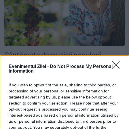
Cântăreața de muzică populară
Carmen Cornaci trece prin clipe
Evenimentul Zilei -
Do Not Process My Personal
cumplite. Soțul ei s-a sinucis
Information
15 NOIEMBRIE 2022
If you wish to opt-out of the sale, sharing to third parties, or
processing of your personal or sensitive information for
Cântăreața de muzică populară Carmen
targeted advertising by us, please use the below opt-out
section to confirm your selection. Please note that after your
Cornaci trece prin clipe cumplite. Ea a
opt-out request is processed you may continue seeing
anunțat zilele trecute pe rețelele sociale că
interest-based ads based on personal information utilized by
us or personal information disclosed to third parties prior to
soțul ei, Ionuț Cornaci, a murit. Potrivit
your opt-out. You may separately opt-out of the further