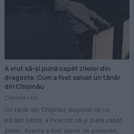
A vrut să-şi pună capăt zilelor din
dragoste. Cum a fost salvat un tânăr
din Chişinău
16 IULIE 2023
Un tânăr din Chişinău, disperat că l-a
părăsit iubita, a încercat să-şi pună capăt
zilelor. Acesta a fost salvat de pompieri,