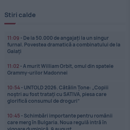
Stiri calde
11:09
-
De la 50.000 de angajați la un singur
furnal. Povestea dramatică a combinatului de la
Galați
11:02
-
A murit William Orbit, omul din spatele
Grammy-urilor Madonnei
10:54
-
UNTOLD 2026. Cătălin Țone: „Copiii
noștri au fost tratați cu SATIVA, piesa care
glorifică consumul de droguri”
10:45
-
Schimbări importante pentru românii
care merg în Bulgaria. Noua regulă intră în
vigoare duminică, 9 august