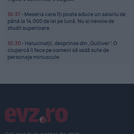
10:37
-
Meseria care îți poate aduce un salariu de
până la 14.000 de lei pe lună. Nu ai nevoie de
studii superioare
10:30
-
Halucinații, desprinse din „Gulliver”. O
ciupercă îi face pe oameni să vadă sute de
personaje minuscule
Linkuri utile