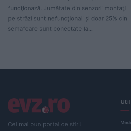
funcţionază. Jumătate din senzorii montaţi
pe străzi sunt nefuncţionali şi doar 25% din
semafoare sunt conectate la...
Linkuri utile
Uti
Medi
Cel mai bun portal de stiri!