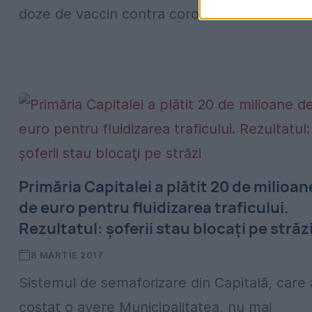
doze de vaccin contra coronavirusului...
Primăria Capitalei a plătit 20 de milioan
de euro pentru fluidizarea traficului.
Rezultatul: şoferii stau blocaţi pe străz
8 MARTIE 2017
Sistemul de semaforizare din Capitală, care 
costat o avere Municipalitatea, nu mai