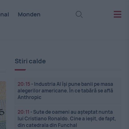
onal
Monden
Stiri calde
20:15
-
Industria AI își pune banii pe masa
alegerilor americane. În ce tabără se află
Anthropic
20:11
-
Sute de oameni au așteptat nunta
lui Cristiano Ronaldo. Cine a ieșit, de fapt,
din catedrala din Funchal