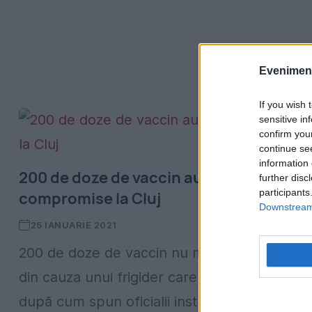
Evenimentu
If you wish 
sensitive in
confirm you
continue se
information 
200 de doze de vaccin au fost
further disc
participants
compromise la Cluj
Downstream 
25 IANUARIE 2021
200 de doze de vaccin nu mai pot fi folosite
din cauza unui frigider care nu a funcționat,
după cum spun oficialii instituției. 200 de