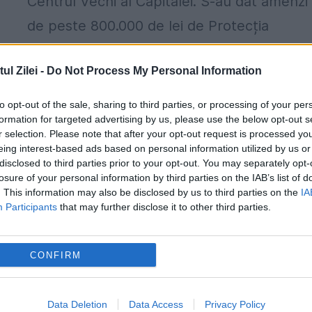
Centrul Vechi al Capitalei. S-au dat amenzi
de peste 800.000 de lei de Protecția
Consumatorilor. Alimente expirate şi
l Zilei -
Do Not Process My Personal Information
mâncare stricată în Centrul Vechi al...
to opt-out of the sale, sharing to third parties, or processing of your per
formation for targeted advertising by us, please use the below opt-out s
r selection. Please note that after your opt-out request is processed y
eing interest-based ads based on personal information utilized by us or
disclosed to third parties prior to your opt-out. You may separately opt-
losure of your personal information by third parties on the IAB’s list of
. This information may also be disclosed by us to third parties on the
IA
Elevii primesc mere stricate de o lună ș
Participants
that may further disclose it to other third parties.
cornuri vechi! Se întâmplă în școlile di
România
,
CONFIRM
4 OCTOMBRIE 2019
Elevii de la patru școli din Alexandria prime
Data Deletion
Data Access
Privacy Policy