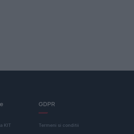
le
GDPR
a KIT
Termeni si conditii