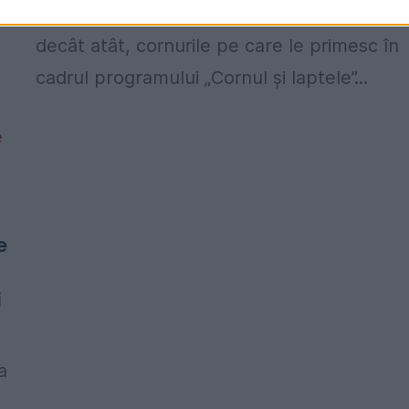
mere stricate și expirate de o lună. Mai mu
decât atât, cornurile pe care le primesc în
cadrul programului „Cornul și laptele”...
e
i
a