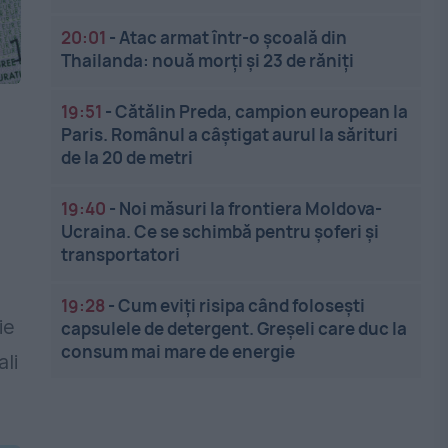
20:01
-
Atac armat într-o școală din
Thailanda: nouă morți și 23 de răniți
19:51
-
Cătălin Preda, campion european la
Paris. Românul a câștigat aurul la sărituri
de la 20 de metri
19:40
-
Noi măsuri la frontiera Moldova-
Ucraina. Ce se schimbă pentru șoferi și
transportatori
19:28
-
Cum eviți risipa când folosești
ie
capsulele de detergent. Greșeli care duc la
consum mai mare de energie
ali