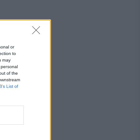
sonal or
ection to
ou may
 personal
out of the
 downstream
B’s List of
i
n
sc