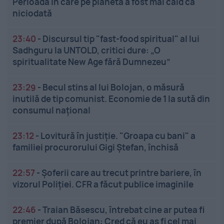
Perioada în care pe planetă a fost mai cald ca
niciodată
23:40
-
Discursul tip "fast-food spiritual" al lui
Sadhguru la UNTOLD, critici dure: „O
spiritualitate New Age fără Dumnezeu”
23:29
-
Becul stins al lui Bolojan, o măsură
inutilă de tip comunist. Economie de 1 la sută din
consumul național
23:12
-
Lovitură în justiție. "Groapa cu bani" a
familiei procurorului Gigi Ștefan, închisă
22:57
-
Șoferii care au trecut printre bariere, în
vizorul Poliției. CFR a făcut publice imaginile
22:46
-
Traian Băsescu, întrebat cine ar putea fi
premier după Bolojan: Cred că eu aș fi cel mai