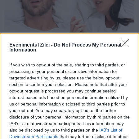
Evenimentul Zilei -
Do Not Process My Personal
Information
Cum puteți scăpa de sforăit prin două
trucuri simple
If you wish to opt-out of the sale, sharing to third parties, or
processing of your personal or sensitive information for
18 MARTIE 2023
targeted advertising by us, please use the below opt-out
section to confirm your selection. Please note that after your
Aproximativ 56% dintre oameni fie sforăie,
opt-out request is processed you may continue seeing
interest-based ads based on personal information utilized by
fie au un partener care se confruntă cu
us or personal information disclosed to third parties prior to
această problemă. Există totuși două
your opt-out. You may separately opt-out of the further
disclosure of your personal information by third parties on the
modalități în care ați putea scăpa de
IAB’s list of downstream participants. This information may
also be disclosed by us to third parties on the
IAB’s List of
această problemă. Acestea includ...
Downstream Participants
that may further disclose it to other