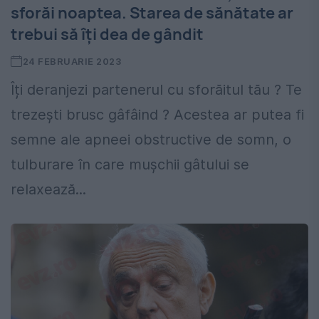
sforăi noaptea. Starea de sănătate ar
trebui să îți dea de gândit
24 FEBRUARIE 2023
Îți deranjezi partenerul cu sforăitul tău ? Te
trezești brusc gâfâind ? Acestea ar putea fi
semne ale apneei obstructive de somn, o
tulburare în care mușchii gâtului se
relaxează...