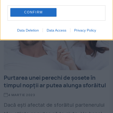
third parties.
CONFIRM
Data Deletion
Data Access
Privacy Policy
Purtarea unei perechi de șosete în
timpul nopții ar putea alunga sforăitul
4 MARTIE 2023
Dacă ești afectat de sforăitul partenerului